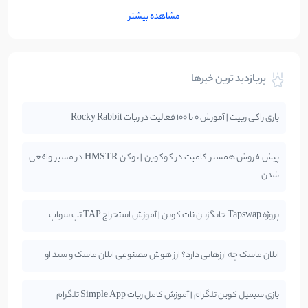
مشاهده بیشتر
پربازدید ترین خبرها
بازی راکی ربیت | آموزش 0 تا 100 فعالیت در ربات Rocky Rabbit
پیش فروش همستر کامبت در کوکوین | توکن HMSTR در مسیر واقعی
شدن
پروژه Tapswap جایگزین نات کوین | آموزش استخراج TAP تپ سواپ
ایلان ماسک چه ارزهایی دارد؟ ارز هوش مصنوعی ایلان ماسک و سبد او
بازی سیمپل کوین تلگرام | آموزش کامل ربات Simple App تلگرام