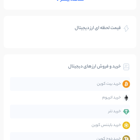
بازی های کریپتویی
5
نوشته
قیمت لحظه ای ارز دیجیتال
بلاکچین
112
نوشته
بیت کوین
104
نوشته
خرید و فروش ارز های دیجیتال
تحلیل
86
نوشته
خرید بیت کوین
جهان
99
نوشته
خرید اتریوم
دیفای
14
نوشته
خرید تتر
خرید بایننس کوین
صرافی‌ها
38
نوشته
خرید دوج کوین