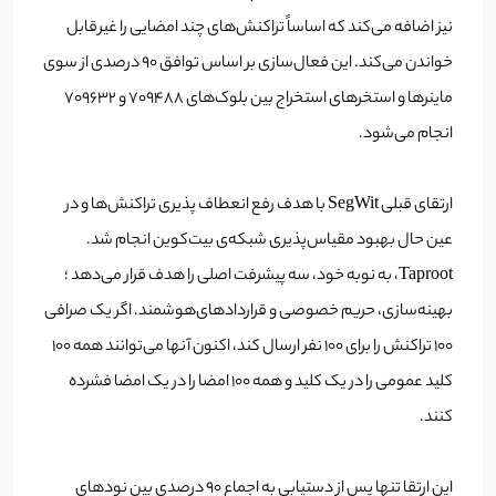
نیز اضافه می‌کند که اساساً تراکنش‌های چند امضایی را غیرقابل
خواندن می‌کند. این فعال‌سازی بر اساس توافق 90 درصدی از سوی
ماینرها و استخرهای استخراج بین بلوک‌های 709488 و 709632
انجام می‌شود.
ارتقای قبلی SegWit با هدف رفع انعطاف پذیری تراکنش‌ها و در
عین حال بهبود مقیاس‌پذیری شبکه‌ی بیت‌کوین انجام شد.
Taproot، به نوبه خود، سه پیشرفت اصلی را هدف قرار می‌دهد ؛
بهینه‌سازی، حریم خصوصی و قراردادهای‌هوشمند. اگر یک صرافی
100 تراکنش را برای 100 نفر ارسال کند، اکنون آنها می‌توانند همه 100
کلید عمومی را در یک کلید و همه 100 امضا را در یک امضا فشرده
کنند.
این ارتقا تنها پس از دستیابی به اجماع 90 درصدی بین نودهای