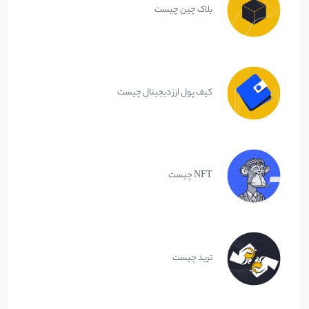
بلاک چین چیست
کیف پول ارز دیجیتال چیست
NFT چیست
ترید چیست