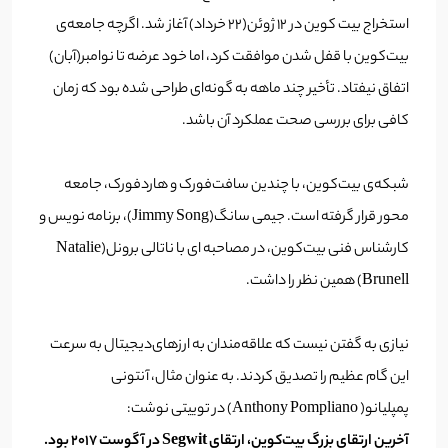
استخراج بیت کوین در 12 ژوئن(22 خرداد) آغاز شد. اگرچه جامعه‌ی
بیت‌کوین با قفل شدن موافقت کرد، اما خود عرضه تا نوامبر(آبان)
اتفاق نیفتاد. تأخیر چند ماهه به گونه‌ای طراحی شده بود که زمان
کافی برای بررسی صحت عملکرد آن باشد.
شبکه‌ی بیت‌کوین، با چندین سافت‌فورک و هارد‌فورک، جامعه
محور قرار گرفته است. جیمی سانگ(Jimmy Song)، برنامه نویس و
کارشناس فنی بیت‌کوین، در مصاحبه ای با ناتالی برونل(Natalie
Brunell) همین نظر را داشت.
نیازی به گفتن نیست که علاقه‌مندان به ارزهای‌دیجیتال به سرعت
این گام عظیم را تصدیق کردند. به عنوان مثال، آنتونی
پمپلیانو( Anthony Pompliano) در توییتی نوشت:
آخرین ارتقای بزرگ بیت‌کوین، ارتقای Segwit در آگوست 2017 بود.