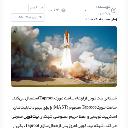
نویسنده :
بیت کوین
624
رابکس
23
آبان
1400
|
55
:
11
زمان مطالعه :
۴ دقیقه
شبکه‌ی بیت‌کوین از ارتقاء سافت فورک Taproot استقبال می‌کند
.
سافت فورک Taproot مفهوم (MAST) را برای بهبود قابلیت‌های
اسکریپت‌نویسی و حفظ حریم خصوصی شبکه‌ی
بی
ت‌
کوین
معرفی
می‌کند. شبکه بیت‌کوین امروز پس از فعال‌سازی Taproot، یکی از