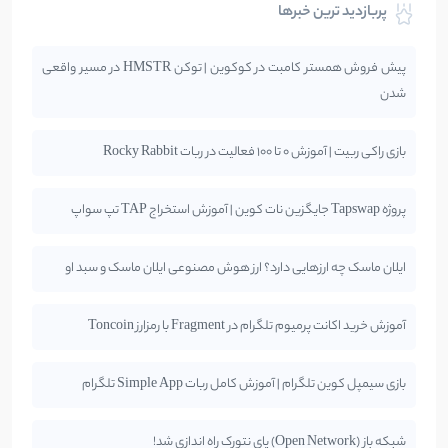
پربازدید ترین خبرها
پیش فروش همستر کامبت در کوکوین | توکن HMSTR در مسیر واقعی
شدن
بازی راکی ربیت | آموزش 0 تا 100 فعالیت در ربات Rocky Rabbit
پروژه Tapswap جایگزین نات کوین | آموزش استخراج TAP تپ سواپ
ایلان ماسک چه ارزهایی دارد؟ ارز هوش مصنوعی ایلان ماسک و سبد او
آموزش خرید اکانت پرمیوم تلگرام در Fragment با رمزارز Toncoin
بازی سیمپل کوین تلگرام | آموزش کامل ربات Simple App تلگرام
شبکه باز (Open Network) پای نتورک راه اندازی شد!