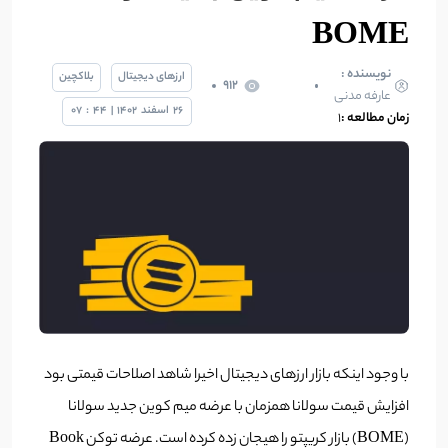
BOME
نویسنده :
ارزهای دیجیتال
بلاکچین
912
عارفه مدنی
26
اسفند
1402
|
44
:
07
زمان مطالعه :
۱
با وجود اینکه بازار ارزهای دیجیتال اخیرا شاهد اصلاحات قیمتی بود
افزایش قیمت سولانا همزمان با عرضه میم کوین جدید سولانا
(BOME) بازار کریپتو را هیجان زده کرده است. عرضه توکن Book