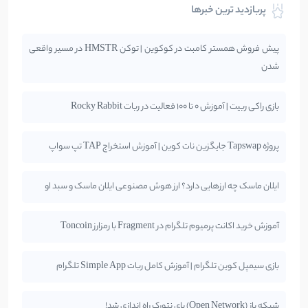
پربازدید ترین خبرها
پیش فروش همستر کامبت در کوکوین | توکن HMSTR در مسیر واقعی
شدن
بازی راکی ربیت | آموزش 0 تا 100 فعالیت در ربات Rocky Rabbit
پروژه Tapswap جایگزین نات کوین | آموزش استخراج TAP تپ سواپ
ایلان ماسک چه ارزهایی دارد؟ ارز هوش مصنوعی ایلان ماسک و سبد او
آموزش خرید اکانت پرمیوم تلگرام در Fragment با رمزارز Toncoin
بازی سیمپل کوین تلگرام | آموزش کامل ربات Simple App تلگرام
شبکه باز (Open Network) پای نتورک راه اندازی شد!