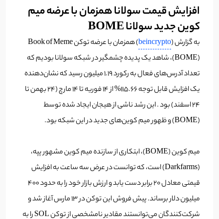
افزایش قیمت سولانا همزمان با عرضه میم
کوین جدید سولانا BOME
به گزارش (
beincrypto
) همزمان با عرضه توکن Book of Meme
(BOME)، شاهد یک پدیده چشمگیر در شبکه سولانا بودیم که
تعداد آدرس‌های فعال به رکورد ۱.۱۹ میلیون رسید که نشان‌دهنده
یک افزایش قابل توجه ۱۱۵.۶۶% از ۱۴ فوریه تا ۱۴ مارچ (۲۴ بهمن تا
۲۴ اسفند) بود . این رشد ناشی از هیجان ایجاد شده توسط
(BOME) و ظهور میم کوین‌های جدید در این شبکه بود.
میم کوین (BOME)، ابتکاری از سازنده میم کوین مشهور پپه،
(Darkfarms) است، که توانست در عرض سه ساعت به افزایش
قیمتی معادل ۲۰ برابر دست یابد و ارزش بازار خود را به حدود 400
میلیون دلار برساند. پیش فروش این توکن در 13 مارس آغاز شد و
شرکت‌کنندگان می‌توانستند مقادیر نامشخصی از توکن SOL را به