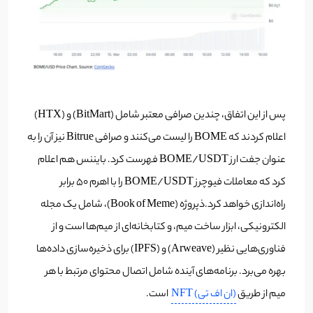
پس از این اتفاق، چندین صرافی معتبر شامل (BitMart) و (HTX)
اعلام کردند که BOME را لیست می‌کنند و صرافی Bitrue نیز آن را به
عنوان جفت ارز BOME/USDT فهرست کرد. بایننس هم اعلام
کرد که معاملات فیوچرز BOME/USDT را با اهرم ۵۰ برابر
راه‌اندازی خواهد کرد.ذپروژه (Book of Meme)، شامل یک مجله
الکترونیکی، ابزار ساخت میم، و کتابخانه‌ای از میم‌ها است و از
فناوری‌هایی نظیر (Arweave) و (IPFS) برای ذخیره‌سازی داده‌ها
بهره می‌برد. برنامه‌های آینده شامل اتصال محتوای مرتبط با هر
میم از طریق
(ان اف تی) NFT
است.