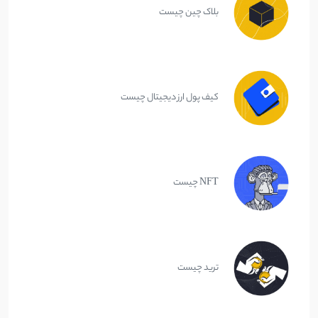
بلاک چین چیست
کیف پول ارز دیجیتال چیست
NFT چیست
ترید چیست