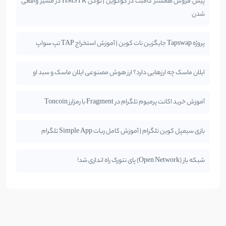
پیش فروش همستر کامبت در کوکوین | توکن HMSTR در مسیر واقعی
شدن
پروژه Tapswap جایگزین نات کوین | آموزش استخراج TAP تپ سواپ
ایلان ماسک چه ارزهایی دارد؟ ارز هوش مصنوعی ایلان ماسک و سبد او
آموزش خرید اکانت پرمیوم تلگرام در Fragment با رمزارز Toncoin
بازی سیمپل کوین تلگرام | آموزش کامل ربات Simple App تلگرام
شبکه باز (Open Network) پای نتورک راه اندازی شد!