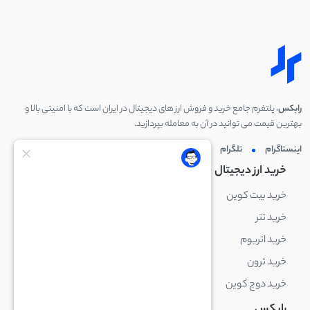
رابکس
، پلتفرم جامع خرید و فروش ارز های دیجیتال در ایران است که با امنیتی بالا و
بهترین قیمت می توانید در آن به معامله بپردازید.
اینستاگرام
تلگرام
توئیتر
لینکدین
خرید ارز دیجیتال
خرید ارز دیجیتال
خرید بیت کوین
خرید بایننس کوین
خرید تتر
خرید شیبا اینو
خرید اتریوم
خرید لایت کوین
خرید ترون
خرید ریپل
خرید دوج کوین
خرید بیت کوین کش
رابکس
آکادمی رابکس