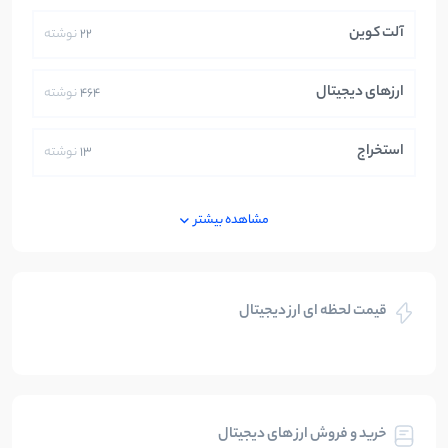
آلت کوین
22
نوشته
ارزهای دیجیتال
464
نوشته
استخراج
13
نوشته
ایران
250
نوشته
مشاهده بیشتر
بازی های کریپتویی
5
نوشته
قیمت لحظه ای ارز دیجیتال
بلاکچین
112
نوشته
بیت کوین
104
نوشته
خرید و فروش ارز های دیجیتال
تحلیل
86
نوشته