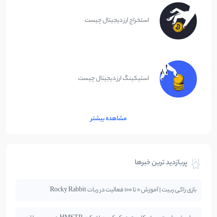
استخراج ارز دیجیتال چیست
استیکینگ ارز دیجیتال چیست
مشاهده بیشتر
پربازدید ترین خبرها
بازی راکی ربیت | آموزش 0 تا 100 فعالیت در ربات Rocky Rabbit