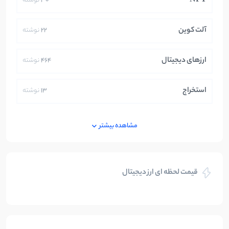
NFT
30
نوشته
آلت کوین
22
نوشته
ارزهای دیجیتال
464
نوشته
استخراج
13
نوشته
ایران
250
نوشته
مشاهده بیشتر
بازی های کریپتویی
5
نوشته
قیمت لحظه ای ارز دیجیتال
بلاکچین
112
نوشته
بیت کوین
104
نوشته