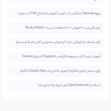
پروژه Tapswap جایگزین نات کوین | آموزش استخراج TAP تپ سواپ
بازی راکی ربیت | آموزش 0 تا 100 فعالیت در ربات Rocky Rabbit
ایلان ماسک چه ارزهایی دارد؟ ارز هوش مصنوعی ایلان ماسک و سبد او
آموزش خرید اکانت پرمیوم تلگرام در Fragment با رمزارز Toncoin
بازی سیمپل کوین تلگرام | آموزش کامل ربات Simple App تلگرام
شبکه باز (Open Network) پای نتورک راه اندازی شد!