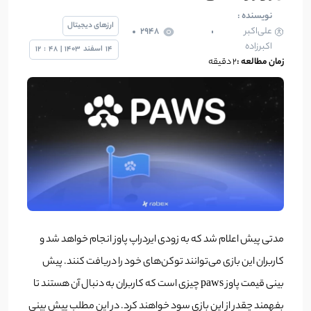
نویسنده :
ارزهای دیجیتال
علی‌اکبر
2948
اکبرزاده
14
اسفند
1403
|
48
:
12
زمان مطالعه :
2 دقیقه
مدتی پیش اعلام شد که به زودی ایردراپ پاوز انجام خواهد شد و
کاربران این بازی می‌توانند توکن‌های خود را دریافت کنند. پیش
بینی قیمت پاوز paws چیزی است که کاربران به دنبال آن هستند تا
بفهمند چقدر از این بازی سود خواهند کرد. در این مطلب پیش بینی