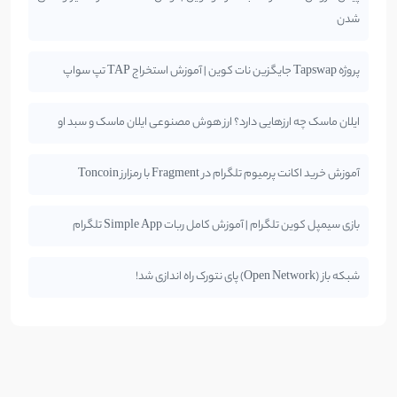
شدن
پروژه Tapswap جایگزین نات کوین | آموزش استخراج TAP تپ سواپ
ایلان ماسک چه ارزهایی دارد؟ ارز هوش مصنوعی ایلان ماسک و سبد او
آموزش خرید اکانت پرمیوم تلگرام در Fragment با رمزارز Toncoin
بازی سیمپل کوین تلگرام | آموزش کامل ربات Simple App تلگرام
شبکه باز (Open Network) پای نتورک راه اندازی شد!