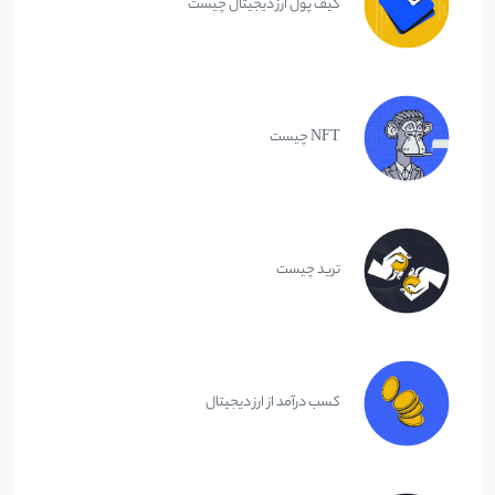
کیف پول ارز دیجیتال چیست
NFT چیست
ترید چیست
کسب درآمد از ارز دیجیتال