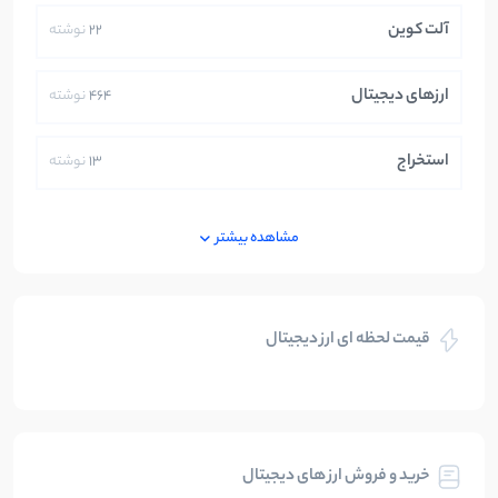
آلت کوین
22
نوشته
ارزهای دیجیتال
464
نوشته
استخراج
13
نوشته
ایران
250
نوشته
مشاهده بیشتر
بازی های کریپتویی
5
نوشته
قیمت لحظه ای ارز دیجیتال
بلاکچین
112
نوشته
بیت کوین
104
نوشته
خرید و فروش ارز های دیجیتال
تحلیل
86
نوشته