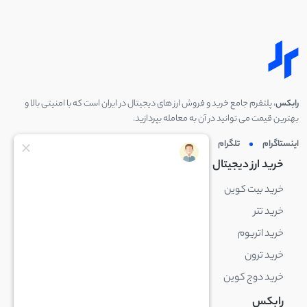
رابکس
، پلتفرم جامع خرید و فروش ارز های دیجیتال در ایران است که با امنیتی بالا و
بهترین قیمت می توانید در آن به معامله بپردازید.
اینستاگرام
تلگرام
توئیتر
لینکدین
خرید ارز دیجیتال
خرید ارز دیجیتال
خرید بیت کوین
خرید بایننس کوین
خرید تتر
خرید شیبا اینو
خرید اتریوم
خرید لایت کوین
خرید ترون
خرید ریپل
خرید دوج کوین
خرید بیت کوین کش
رابکس
آکادمی رابکس