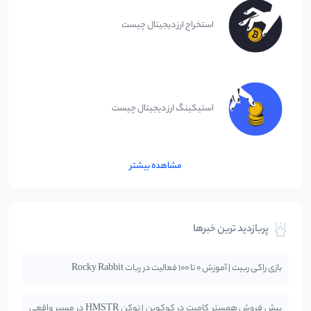
استخراج ارز دیجیتال چیست
استیکینگ ارز دیجیتال چیست
مشاهده بیشتر
پربازدید ترین خبرها
بازی راکی ربیت | آموزش 0 تا 100 فعالیت در ربات Rocky Rabbit
پیش فروش همستر کامبت در کوکوین | توکن HMSTR در مسیر واقعی