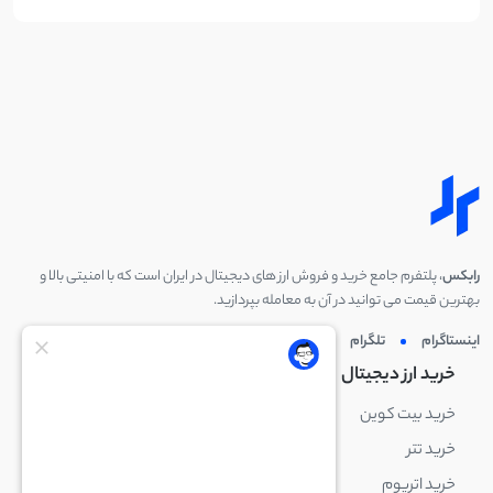
رابکس
، پلتفرم جامع خرید و فروش ارز های دیجیتال در ایران است که با امنیتی بالا و
بهترین قیمت می توانید در آن به معامله بپردازید.
اینستاگرام
تلگرام
توئیتر
لینکدین
خرید ارز دیجیتال
خرید ارز دیجیتال
خرید بیت کوین
خرید بایننس کوین
خرید تتر
خرید شیبا اینو
خرید اتریوم
خرید لایت کوین