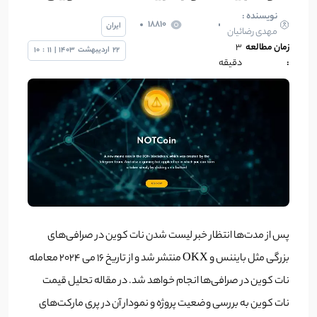
نویسنده :
18810
ایران
مهدی رضائیان
زمان مطالعه
۳
22
اردیبهشت
1403
|
11
:
10
:
دقیقه
پس از مدت‌ها انتظار خبر لیست شدن نات کوین در صرافی‌های
بزرگی مثل بایننس و OKX منتشر شد و از تاریخ 16 می 2024 معامله
نات کوین در صرافی‌ها انجام خواهد شد. در مقاله تحلیل قیمت
نات کوین به بررسی وضعیت پروژه و نمودار آن در پری مارکت‌های