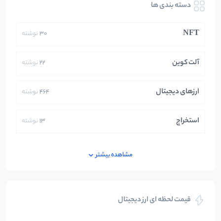
دسته بندی ها
NFT
30
نوشته
آلت کوین
22
نوشته
ارزهای دیجیتال
464
نوشته
استخراج
13
نوشته
ایران
250
نوشته
مشاهده بیشتر
بازی های کریپتویی
5
نوشته
قیمت لحظه ای ارز دیجیتال
بلاکچین
112
نوشته