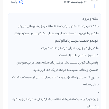
پاسخ
26 اردیبهشت 1403
سلام و درود،
بنده حمیدرضا هستم و نزدیک به ۱۰ ساله در بازار های مالی کریپتو
فارکس باینری و nft فعالیت دارم به عنوان یک کارشناس میخوام نظر
خودمو خدمتت دوستان اعلام کنم:
ما در بازار دو چیز ب عنوان عرضه و تقاضا داریم،
ک فرمول جادویی ای بازار هست،
وقتیی نات کوین لیست بشه عرضه زیاد میشه ،همه در پی فروختن
هستن، و تقاضا نسبت به عرضه در یک کف قرار نداره،
پس چ اتفاقی می افته عزیزان بعد هجوم اولیه فروش قیمت ب شدت
نزولی میشه،
ـ
چون خریدار نسبت به فروشنده تناسب نداره یعنی ۱۰ عرضه وجود داره
و خریدار ۱ .