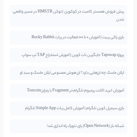
پیش فروش همستر کامبت در کوکوین | توکن HMSTR در مسیر واقعی
شدن
بازی راکی ربیت | آموزش 0 تا 100 فعالیت در ربات Rocky Rabbit
پروژه Tapswap جایگزین نات کوین | آموزش استخراج TAP تپ سواپ
ایلان ماسک چه ارزهایی دارد؟ ارز هوش مصنوعی ایلان ماسک و سبد او
آموزش خرید اکانت پرمیوم تلگرام در Fragment با رمزارز Toncoin
بازی سیمپل کوین تلگرام | آموزش کامل ربات Simple App تلگرام
شبکه باز (Open Network) پای نتورک راه اندازی شد!