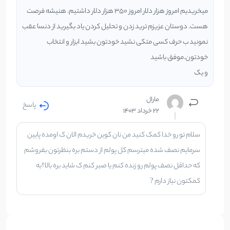
میخریدیم امروز هزار دلار امروز ۳۵۰ هزار دلار داشتیم. هنیشه فرصت
هست. دوستان عزیزم ترید زدن و تحلیل کردن یاد بگیرید از دنسا عقب
نمونید ب حرف کسی متکی نشید خودتون بشید ابزار و انتخاب
خودتون.موفق باشید
و یک
مارال
پاسخ
22 خرداد 1403
سلام تو رو خدا کمک کنید من نان کوین خریدم الان ک اومده پایین
سرمایم نصف شده میترسم کل پولم از دستم بره بنظرتون بفروشم
که حداقل نصف پولم رو زنده کنم یا صبر کنم ک شاید بره بالا؟به
کمکتون نیاز دارم ?