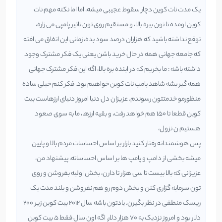
یک مدت نات کوین دچار سقوط عجیبی میشه، اما اما نکته مهم نات
کوین اومده تا تون ببره بالا، و مستقیم روی تون تاثیر پامپی می زاره،
توقع نداشته باشید که هزاران درصد سود بده، زمانی این اتفاق می افته
که جامعه جهانی همه در حال خرید باشن یعنی یک فکر مشترک وجود
داشته باشه : ما بخریم که در اینده بره بالا، اگه این فکر مشترک جهانی
همه گیر بشه شاهد پامپ نات کوین خواهیم بود. فکر کنم خیلی ساده
منظورمو خدمتتون رسوندم. عزیزان دل دنیا امروز دنیای ارزهاست بیت
کوین قطعا تا ۱۵۰ هم خواهد رفت، و بقیه ارزها، ما به سوی صعود
هستیم ن نزول،
پس هوشمندانه رفتار کنید بازار بر اساس احساسات مردم بالا و پایین
میشه بخشی از دامپ و پامپ ها بر اساس احساساته، پیشنهاد من،
عزیزانی که بالا بیست تا سی هزار تا دارن، بخش اولیه بفروشن و روی
تون سرمایه گزاری کنن و بخش دوم رو هم نفروشن و بلند مدت یک
ریسک منطقی در نظر بگیرن. یادتون باشه سال ۲۰۱۲ بیت کوین زیر ۲۰۰
دلار بود و امروز نزدیک به ۷۰ هزار دلار. اگه اون سال فقط ۵ بیت کوین