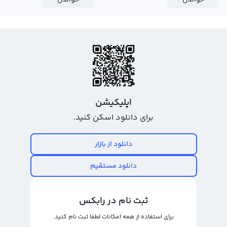
خواندن
خواندن
شبیه به دیگر ارزهای دیجیتال از جمله
قیمت بیت کوین
است. همه این ارزها تحت
تاثیر اخبار و تغییرات بازار قرار دارند. به عنوان مثال یک توییت ایلان ماسک می‌تواند
روی افزایش یا کاهش قیمت notcoin تاثیر مستقیمی بگذارد.
عملکرد محتاطانه در زمان تحلیل قیمت نات کوین به تومان
نکته مهم دیگری که باید به عنوان یک سرمایه‌گذار یا معامله‌کننده بدانید این است
که حتی با وجود اطلاع از قیمت تقریبی نات کوین تلگرام، باز هم باید محتاطانه عمل
کنید. بازارهای مالی در همه جای دنیا، نوسانات خاص خود را دارند و حتی در آرام‌ترین
اپلیکیشن
روزها نیز ممکن است ریزش کنند.
برای دانلود اسکن کنید.
در نظر داشته باشید که قرار نیست اتفاق عجیبی رخ دهد که
قیمت تتر
یا قیمت
دانلود از بازار
notcoin به تومان در لحظه کاهش پیدا کنند؛ قیمت‌ها پیوسته در حال تغییر
هستند. بنابراین توصیه می‌کنیم که همیشه دقیق و هوشیار باشید؛ طوری که
دانلود مستقیم
موارد تاثیرگذار برقیمت تقریبی نات کوین تلگرام تومانی و دلاری (تتر) پیگیری کنید.
انتخاب یک صرافی مطمئن و سریع
ثبت نام در رابکس
به عنوان یک تریدر، سرعت عمل در معاملات حرف اول را می‌زنند. پس باید یک صرافی
برای استفاده از همه امکانات لطفا ثبت نام کنید.
مطمئن پیدا کنید تا در لحظه بتوانید معاملات خود را انجام دهید. صرافی‌های خارجی