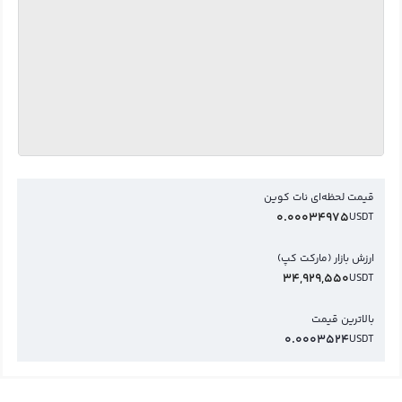
قیمت لحظه‌ای نات کوین
0.00034975
USDT
ارزش بازار (مارکت کپ)
34,929,550
USDT
بالاترین قیمت
0.0003524
USDT