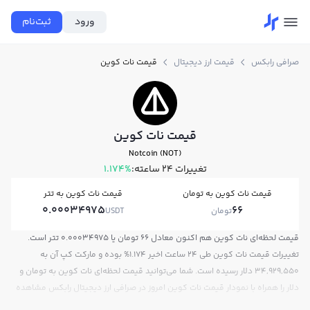
ورود
ثبت‌نام
صرافی رابکس
قیمت ارز دیجیتال
قیمت نات کوین
قیمت نات کوین
Notcoin (NOT)
تغییرات ۲۴ ساعته:
1.174%
قیمت نات کوین به تومان
قیمت نات کوین به تتر
0.00034975
66
تومان
USDT
قیمت لحظه‌ای نات کوین هم اکنون معادل 66 تومان یا 0.00034975 تتر است.
تغییرات قیمت نات کوین طی 24 ساعت اخیر 1.174% بوده و مارکت کپ آن به
34,929,550 دلار رسیده است. شما می‌توانید قیمت لحظه‌ای نات کوین به تومان و
دلار را همراه با نمودار قیمت نات کوین امروز در صرافی ارز دیجیتال رابکس مشاهده
کنید.