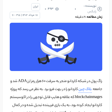
نویسنده :
ایران
493
رابکس
18
مرداد
1402
|
35
:
11
زمان مطالعه :
2 دقیقه
راگ پول در شبکه کاردانو منجر به سرقت 60 هزار رمز ارز ADA شد و
جامعه
بلاک چین
کاردانو را در بهت فرو برد. به نظر می رسد که پروژه
blockchainmages که علاقه و هایپ قابل توجهی را در اکوسیستم
کاردانو ایجاد کرده بود، به یک بازی فریبنده تبدیل شده و در کمال