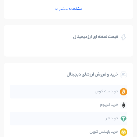
ایران
250
نوشته
مشاهده بیشتر
بازی های کریپتویی
5
نوشته
قیمت لحظه ای ارز دیجیتال
بلاکچین
112
نوشته
بیت کوین
104
نوشته
خرید و فروش ارز های دیجیتال
تحلیل
86
نوشته
خرید بیت کوین
جهان
99
نوشته
خرید اتریوم
دیفای
14
نوشته
خرید تتر
خرید بایننس کوین
صرافی‌ها
38
نوشته