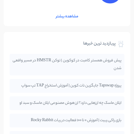
مشاهده بیشتر
پربازدید ترین خبرها
پیش فروش همستر کامبت در کوکوین | توکن HMSTR در مسیر واقعی
شدن
پروژه Tapswap جایگزین نات کوین | آموزش استخراج TAP تپ سواپ
ایلان ماسک چه ارزهایی دارد؟ ارز هوش مصنوعی ایلان ماسک و سبد او
بازی راکی ربیت | آموزش 0 تا 100 فعالیت در ربات Rocky Rabbit