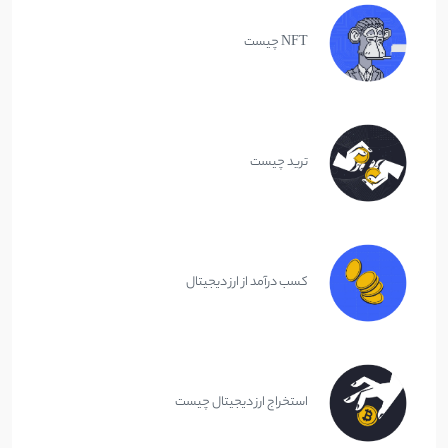
NFT چیست
ترید چیست
کسب درآمد از ارز دیجیتال
استخراج ارز دیجیتال چیست