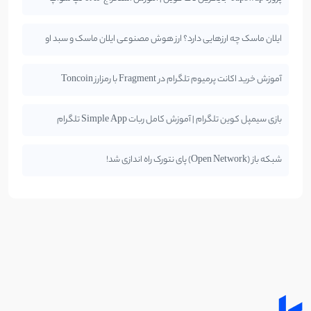
ایلان ماسک چه ارزهایی دارد؟ ارز هوش مصنوعی ایلان ماسک و سبد او
آموزش خرید اکانت پرمیوم تلگرام در Fragment با رمزارز Toncoin
بازی سیمپل کوین تلگرام | آموزش کامل ربات Simple App تلگرام
شبکه باز (Open Network) پای نتورک راه اندازی شد!