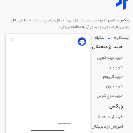
رابکس
، پلتفرم جامع خرید و فروش ارز های دیجیتال در ایران است که با امنیتی بالا و
بهترین قیمت می توانید در آن به معامله بپردازید.
اینستاگرام
تلگرام
توئیتر
لینکدین
خرید ارز دیجیتال
خرید ارز دیجیتال
خرید بیت کوین
خرید بایننس کوین
خرید تتر
خرید شیبا اینو
خرید اتریوم
خرید لایت کوین
خرید ترون
خرید ریپل
خرید دوج کوین
خرید بیت کوین کش
رابکس
آکادمی رابکس
خرید ارز دیجیتال
بلاک چین چیست
آموزش ارز دیجیتال
ارز دیجیتال چیست