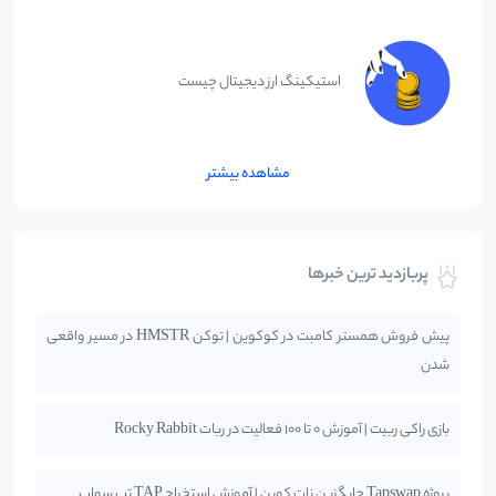
استیکینگ ارز دیجیتال چیست
مشاهده بیشتر
پربازدید ترین خبرها
پیش فروش همستر کامبت در کوکوین | توکن HMSTR در مسیر واقعی
شدن
بازی راکی ربیت | آموزش 0 تا 100 فعالیت در ربات Rocky Rabbit
پروژه Tapswap جایگزین نات کوین | آموزش استخراج TAP تپ سواپ