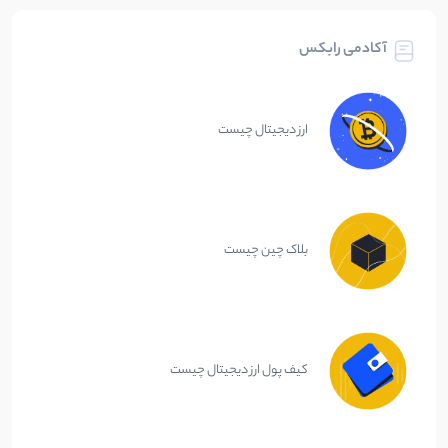
آکادمی رابکس
ارز دیجیتال چیست
بلاک چین چیست
کیف پول ارز دیجیتال چیست