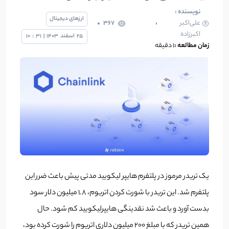
نویسنده :
ارزهای دیجیتال
علی‌اکبر
367
اکبرزاده
25
اسفند
1403
|
31
:
10
زمان مطالعه :
1 دقیقه
یک تریدر مرموز در پلتفرم هایپر لیکویید مدتی پیش باعث ضرر این
پلتفرم شد. این تریدر با شورت کردن اتریوم، 1.8 میلیون دلار سود
بدست آورد و باعث شد نقدینگی هایپرلیکویید کم شود. حال
همین تریدر که با مبلغ 200 میلیون دلاری اتریوم را شورت کرده بود،