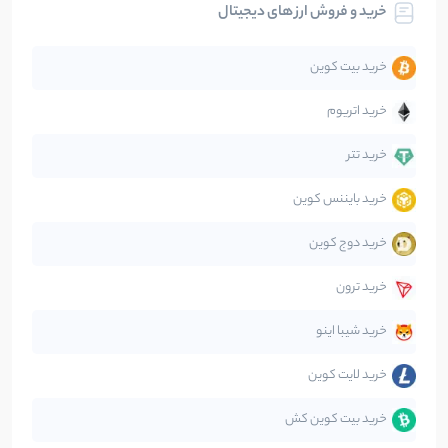
خرید و فروش ارز های دیجیتال
تحلیل
86
نوشته
خرید بیت کوین
جهان
99
نوشته
خرید اتریوم
دیفای
14
نوشته
خرید تتر
خرید بایننس کوین
صرافی‌ها
38
نوشته
خرید دوج کوین
قانون‌گذاری
40
نوشته
خرید ترون
متاورس
5
نوشته
خرید شیبا اینو
خرید لایت کوین
خرید بیت کوین کش