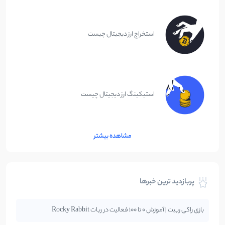
استخراج ارز دیجیتال چیست
استیکینگ ارز دیجیتال چیست
مشاهده بیشتر
پربازدید ترین خبرها
بازی راکی ربیت | آموزش 0 تا 100 فعالیت در ربات Rocky Rabbit