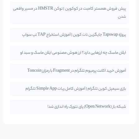
پیش فروش همستر کامبت در کوکوین | توکن HMSTR در مسیر واقعی
شدن
پروژه Tapswap جایگزین نات کوین | آموزش استخراج TAP تپ سواپ
ایلان ماسک چه ارزهایی دارد؟ ارز هوش مصنوعی ایلان ماسک و سبد او
آموزش خرید اکانت پرمیوم تلگرام در Fragment با رمزارز Toncoin
بازی سیمپل کوین تلگرام | آموزش کامل ربات Simple App تلگرام
شبکه باز (Open Network) پای نتورک راه اندازی شد!