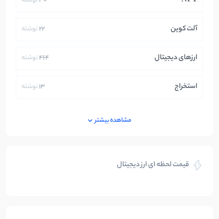
NFT
30
نوشته
آلت کوین
22
نوشته
ارزهای دیجیتال
464
نوشته
استخراج
13
نوشته
ایران
250
نوشته
مشاهده بیشتر
بازی های کریپتویی
5
نوشته
قیمت لحظه ای ارز دیجیتال
بلاکچین
112
نوشته
بیت کوین
104
نوشته