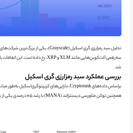
سه‌رقمی آلت‌کوین‌هایی مانند XLM 
شد.
بررسی عملکرد سبد رمزارزی گری اسکیل
براساس داده‌های Cryptorank، دارایی‌های کریپتوگری‌اسکیل به‌طور میانگین بیش از 85 درصد رشد داشته‌اند. این رشد عمدتاً ناشی از افزایش 469 درصدی توکن استلار (XLM) و 262 درصدی
همچنین توکن متاورسی دیسنترالند (MANA) با رشد 105 درصدی یکی از برترین‌ها در پورتفولیو گری‌اسکیل بود.