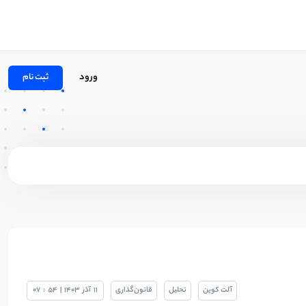
ورود
ثبت نام
آلت کوین
تحلیل
قانون‌گذاری
11
آذر
1403
|
54
:
07