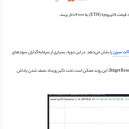
 آلت سیزن
را نشان می‌دهد. در این دوره، بسیاری از سرمایه‌گذاران سودهای
در این راستا، پیش‌بینی می‌شود قیمت XRP تا 2.57 دلار تا پایان 2024 (که کمتر از یک ماه مانده است) افزایش یابد. طبق گفته رایان لی، تحلیلگر ارشد در Bitget Research، این روند ممکن است تحت تأثیر رویداد نصف شدن پاداش