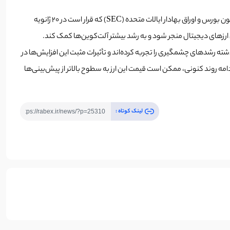
(Gary Gensler)، رئیس کمیسیون بورس و اوراق بهادار ایالات متحده (SEC) که قرار است در 20 ژانویه
نمودارها نشان می‌دهند که این توکن‌ها در ماه گذشته رشد‌های چشمگیری را تجربه کرده‌اند و تأثیرات مثبت این افزایش‌ها در
همچنین از فرصت‌های بزرگ در انتظار آلت‌کوین‌ها، به‌ویژه XRP، حکایت دارند که در صورت ادامه روند کنونی، ممکن است قیمت این ارز به سطوح بالاتر از پیش‌بینی‌ها
لینک کوتاه :