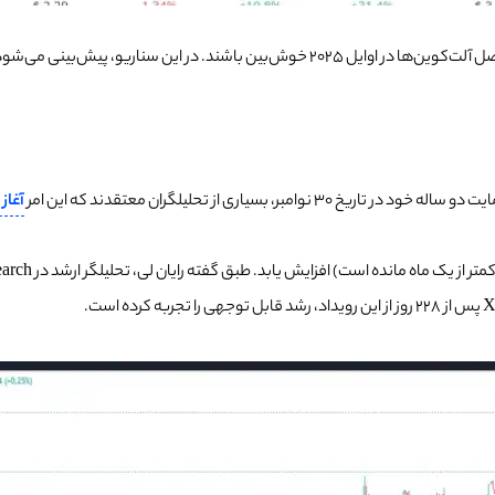
 می‌شود قیمت «اتریوم» (ETH) به 4000 دلار برسد.
آغاز