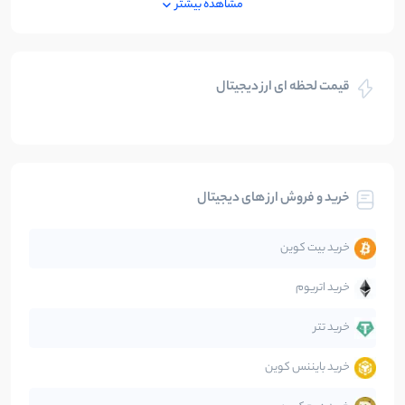
مشاهده بیشتر
بازی های کریپتویی
5
نوشته
قیمت لحظه ای ارز دیجیتال
بلاکچین
112
نوشته
بیت کوین
104
نوشته
خرید و فروش ارز های دیجیتال
تحلیل
86
نوشته
خرید بیت کوین
جهان
99
نوشته
خرید اتریوم
دیفای
14
نوشته
خرید تتر
خرید بایننس کوین
صرافی‌ها
38
نوشته