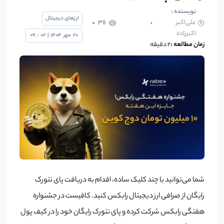
نویسنده :
ارزهای دیجیتال
علی‌اکبر
311
اکبرزاده
20
مهر
1404
|
02
:
09
زمان مطالعه :
2 دقیقه
شما می‌توانید با چند کلیک ساده، اقدام به دریافت پای نتورک
رایگان از صرافی ارز دیجیتال رابکس کنید. کافیست در جشنواره
هفتگی رابکس شرکت کرده و پای نتورک رایگان خود را در کیف پول