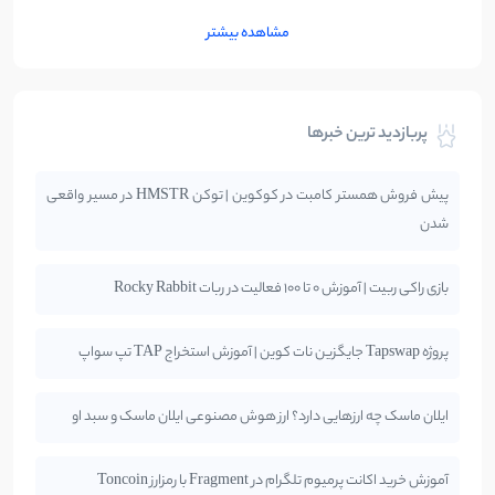
مشاهده بیشتر
پربازدید ترین خبرها
پیش فروش همستر کامبت در کوکوین | توکن HMSTR در مسیر واقعی
شدن
بازی راکی ربیت | آموزش 0 تا 100 فعالیت در ربات Rocky Rabbit
پروژه Tapswap جایگزین نات کوین | آموزش استخراج TAP تپ سواپ
ایلان ماسک چه ارزهایی دارد؟ ارز هوش مصنوعی ایلان ماسک و سبد او
آموزش خرید اکانت پرمیوم تلگرام در Fragment با رمزارز Toncoin