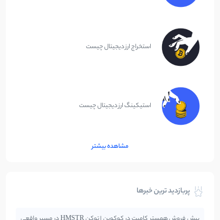
استخراج ارز دیجیتال چیست
استیکینگ ارز دیجیتال چیست
مشاهده بیشتر
پربازدید ترین خبرها
پیش فروش همستر کامبت در کوکوین | توکن HMSTR در مسیر واقعی