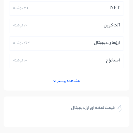
NFT
30
نوشته
آلت کوین
22
نوشته
ارزهای دیجیتال
464
نوشته
استخراج
13
نوشته
ایران
250
نوشته
مشاهده بیشتر
بازی های کریپتویی
5
نوشته
قیمت لحظه ای ارز دیجیتال
بلاکچین
112
نوشته
بیت کوین
104
نوشته