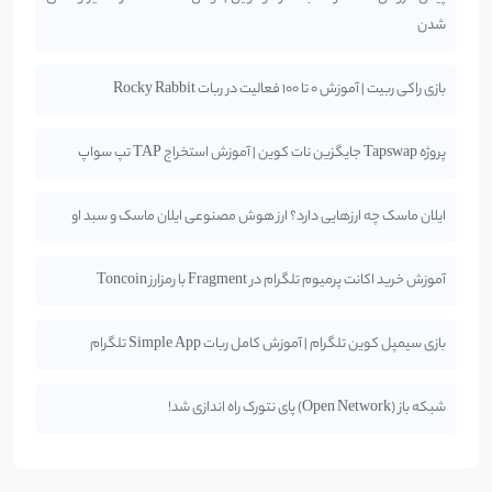
شدن
بازی راکی ربیت | آموزش 0 تا 100 فعالیت در ربات Rocky Rabbit
پروژه Tapswap جایگزین نات کوین | آموزش استخراج TAP تپ سواپ
ایلان ماسک چه ارزهایی دارد؟ ارز هوش مصنوعی ایلان ماسک و سبد او
آموزش خرید اکانت پرمیوم تلگرام در Fragment با رمزارز Toncoin
بازی سیمپل کوین تلگرام | آموزش کامل ربات Simple App تلگرام
شبکه باز (Open Network) پای نتورک راه اندازی شد!