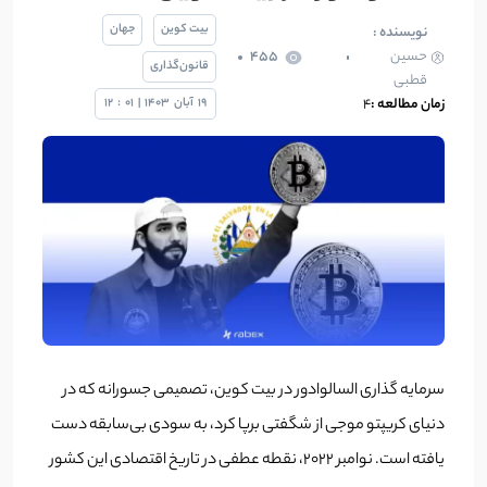
بیت کوین
جهان
نویسنده :
حسین
455
قانون‌گذاری
قطبی
زمان مطالعه :
4
19
آبان
1403
|
01
:
12
سرمایه گذاری السالوادور در بیت کوین، تصمیمی جسورانه که در
دنیای کریپتو موجی از شگفتی برپا کرد، به سودی بی‌سابقه دست
یافته است. نوامبر ۲۰۲۲، نقطه عطفی در تاریخ اقتصادی این کشور