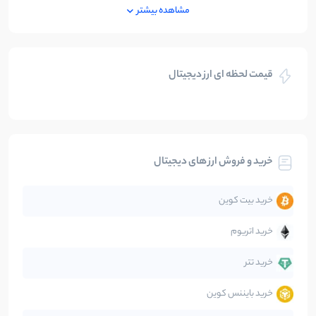
ایران
250
نوشته
مشاهده بیشتر
بازی های کریپتویی
5
نوشته
قیمت لحظه ای ارز دیجیتال
بلاکچین
112
نوشته
بیت کوین
104
نوشته
خرید و فروش ارز های دیجیتال
تحلیل
86
نوشته
خرید بیت کوین
جهان
99
نوشته
خرید اتریوم
دیفای
14
نوشته
خرید تتر
خرید بایننس کوین
صرافی‌ها
38
نوشته