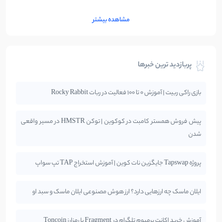
مشاهده بیشتر
پربازدید ترین خبرها
بازی راکی ربیت | آموزش 0 تا 100 فعالیت در ربات Rocky Rabbit
پیش فروش همستر کامبت در کوکوین | توکن HMSTR در مسیر واقعی
شدن
پروژه Tapswap جایگزین نات کوین | آموزش استخراج TAP تپ سواپ
ایلان ماسک چه ارزهایی دارد؟ ارز هوش مصنوعی ایلان ماسک و سبد او
آموزش خرید اکانت پرمیوم تلگرام در Fragment با رمزارز Toncoin