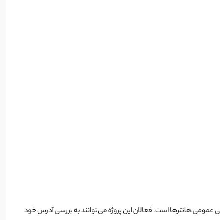
بل شناسایی شده توسط Nansen، Chaos و تمامی گزارش‌های عمومی شناسایی عمومی هانترها است. فعالان این پروژه می‌توانند به بررسی آدرس خود