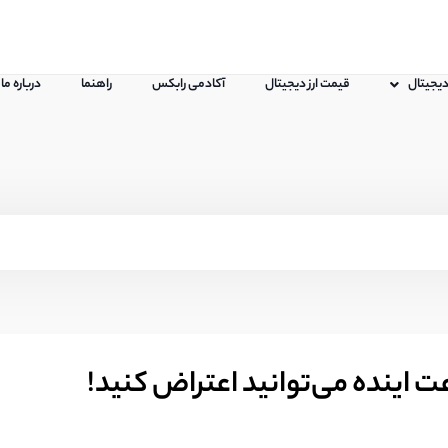
 دیجیتال
قیمت ارز دیجیتال
آکادمی رابکس
راهنما
درباره ما