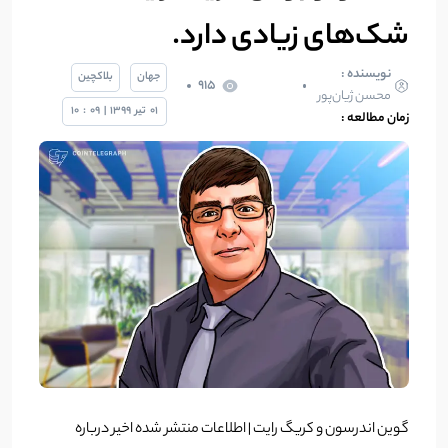
شک‌های زیادی دارد.
نویسنده :
جهان
بلاکچین
915
محسن ژیان‌پور
01
تیر
1399
|
09
:
10
زمان مطالعه :
گوین اندرسون و کریگ رایت | اطلاعات منتشر شده اخیر درباره