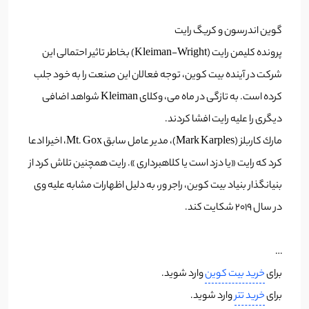
گوین اندرسون و کریگ رایت
پرونده کلیمن رایت (Kleiman-Wright) بخاطر تاثیر احتمالی این
شرکت در آینده بیت کوین، توجه فعالان این صنعت را به خود جلب
کرده است. به تازگی در ماه می، وکلای Kleiman شواهد اضافی
دیگری را علیه رایت افشا کردند.
مارك كاربلز (Mark Karples)، مدیر عامل سابق Mt. Gox، اخیرا ادعا
كرد كه رایت «یا دزد است یا كلاهبرداری ». رایت همچنین تلاش کرد از
بنیانگذار بنیاد بیت کوین، راجر ور، به دلیل اظهارات مشابه علیه وی
در سال 2019 شکایت کند.
…
برای
خرید بیت کوین
وارد شوید.
برای
خرید تتر
وارد شوید.