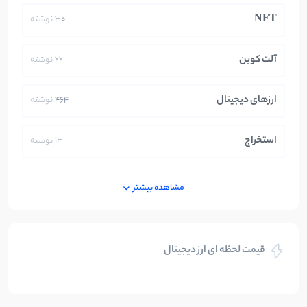
NFT
30
نوشته
آلت کوین
22
نوشته
ارزهای دیجیتال
464
نوشته
استخراج
13
نوشته
ایران
250
نوشته
مشاهده بیشتر
بازی های کریپتویی
5
نوشته
قیمت لحظه ای ارز دیجیتال
بلاکچین
112
نوشته
بیت کوین
104
نوشته