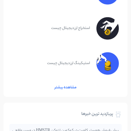
استخراج ارز دیجیتال چیست
استیکینگ ارز دیجیتال چیست
مشاهده بیشتر
پربازدید ترین خبرها
پیش فروش همستر کامبت در کوکوین | توکن HMSTR در مسیر واقعی