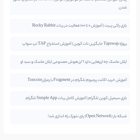
شدن
بازی راکی ربیت | آموزش 0 تا 100 فعالیت در ربات Rocky Rabbit
پروژه Tapswap جایگزین نات کوین | آموزش استخراج TAP تپ سواپ
ایلان ماسک چه ارزهایی دارد؟ ارز هوش مصنوعی ایلان ماسک و سبد او
آموزش خرید اکانت پرمیوم تلگرام در Fragment با رمزارز Toncoin
بازی سیمپل کوین تلگرام | آموزش کامل ربات Simple App تلگرام
شبکه باز (Open Network) پای نتورک راه اندازی شد!