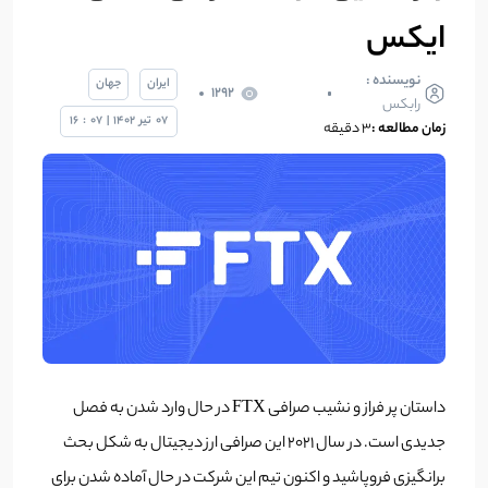
ایکس
نویسنده :
ایران
جهان
1292
رابکس
07
تیر
1402
|
07
:
16
زمان مطالعه :
3 دقیقه
داستان پر فراز و نشیب صرافی FTX در حال وارد شدن به فصل
جدیدی است. در سال 2021 این صرافی ارز دیجیتال به شکل بحث
برانگیزی فروپاشید و اکنون تیم این شرکت در حال آماده شدن برای