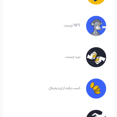
NFT چیست
ترید چیست
کسب درآمد از ارز دیجیتال