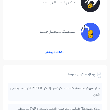
استخراج ارز دیجیتال چیست
استیکینگ ارز دیجیتال چیست
مشاهده بیشتر
پربازدید ترین خبرها
پیش فروش همستر کامبت در کوکوین | توکن HMSTR در مسیر واقعی
شدن
پروژه Tapswap جایگزین نات کوین | آموزش استخراج TAP تپ سواپ