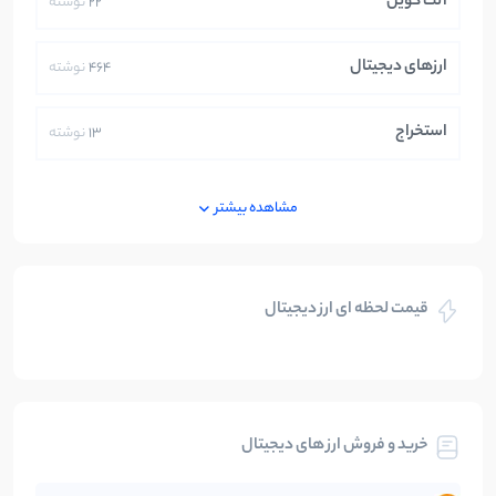
آلت کوین
22
نوشته
ارزهای دیجیتال
464
نوشته
استخراج
13
نوشته
ایران
250
نوشته
مشاهده بیشتر
بازی های کریپتویی
5
نوشته
قیمت لحظه ای ارز دیجیتال
بلاکچین
112
نوشته
بیت کوین
104
نوشته
خرید و فروش ارز های دیجیتال
تحلیل
86
نوشته