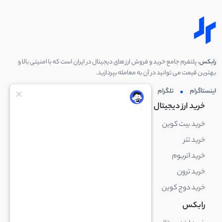
رابکس
، پلتفرم جامع خرید و فروش ارز های دیجیتال در ایران است که با امنیتی بالا و
بهترین قیمت می توانید در آن به معامله بپردازید.
اینستاگرام
تلگرام
توئیتر
لینکدین
خرید ارز دیجیتال
خرید ارز دیجیتال
خرید بیت کوین
خرید بایننس کوین
خرید تتر
خرید شیبا اینو
خرید اتریوم
خرید لایت کوین
خرید ترون
خرید ریپل
خرید دوج کوین
خرید بیت کوین کش
رابکس
آکادمی رابکس