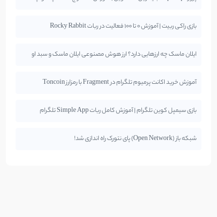
بازی راکی ربیت | آموزش 0 تا 100 فعالیت در ربات Rocky Rabbit
ایلان ماسک چه ارزهایی دارد؟ ارز هوش مصنوعی ایلان ماسک و سبد او
آموزش خرید اکانت پرمیوم تلگرام در Fragment با رمزارز Toncoin
بازی سیمپل کوین تلگرام | آموزش کامل ربات Simple App تلگرام
شبکه باز (Open Network) پای نتورک راه اندازی شد!