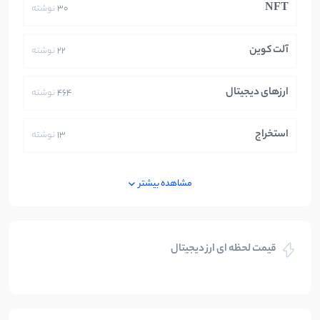
NFT
30
نوشته
آلت کوین
22
نوشته
ارزهای دیجیتال
464
نوشته
استخراج
13
نوشته
ایران
250
نوشته
مشاهده بیشتر
بازی های کریپتویی
5
نوشته
قیمت لحظه ای ارز دیجیتال
بلاکچین
112
نوشته
بیت کوین
104
نوشته