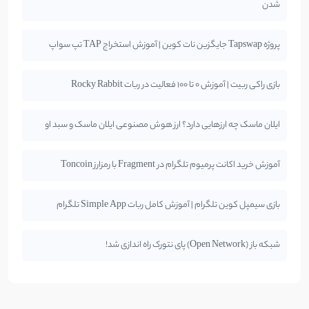
شدن
پروژه Tapswap جایگزین نات کوین | آموزش استخراج TAP تپ سواپ
بازی راکی ربیت | آموزش 0 تا 100 فعالیت در ربات Rocky Rabbit
ایلان ماسک چه ارزهایی دارد؟ ارز هوش مصنوعی ایلان ماسک و سبد او
آموزش خرید اکانت پرمیوم تلگرام در Fragment با رمزارز Toncoin
بازی سیمپل کوین تلگرام | آموزش کامل ربات Simple App تلگرام
شبکه باز (Open Network) پای نتورک راه اندازی شد!