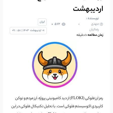
اردیبهشت
نویسنده :
ایران
مهدی
572
رضائیان
01
اردیبهشت
1403
|
58
:
09
زمان مطالعه :
1 دقیقه
رمز ارز فلوکی (FLOKI) از دید کامیونیتی پروژه، ارز مردم و توکن
کاربردی اکوسیستم فلوکی است. با تحلیل تکنیکال فلوکی در این