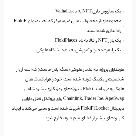
یک متاورس بازی NFT به نام Valhalla
مجموعه ای از محصولات مالی غیرمتمرکز که تحت عنوان FlokiFi
راه اندازی شده است.
یک بازار NFT و کالا به نام FlokiPlaces
یک پلتفرم محتوا و آموزشی به نام دانشگاه فلوکی
طرفداران پروژه، به افتخار فلوکی (سگ ایلان ماسک) که اسم آن از
شخصیت وایکینگ گرفته شده است، خود را «وایکینگ های
فلوکی» می‌نامند. Floki با پروژه‌های رمزنگاری پیشرو شامل
Chainlink، Trader Joe، ApeSwap برای پروتکل قفل دارایی
دیجیتال FlokiFi Locker شریک شده است و سعی می‌کند با ایجاد
کاربردهای بیشتر از فضای میم صرف خارج شود.