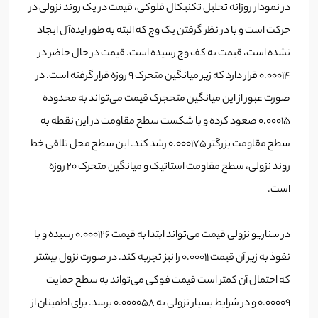
در نمودار روزانه تحلیل تکنیکال فلوکی، قیمت در یک روند نزولی در
حرکت است و با در نظر گرفتن یک وج که البته به طور ایده‌آل ایجاد
نشده است، قیمت به کف وج رسیده است. قیمت در حال حاضر در
0.00014 قرار دارد که زیر میانگین متحرک 9 روزه قرار گرفته است. در
صورت عبور از این میانگین متحجرک قیمت می‌تواند به محدوده
0.00015 صعود کرده و با شکست سطح مقاومت در این نقطه به
سطح مقاومت بزرگتر 0.000175 رشد کند. این سطح محل تلاقی خط
روند نزولی، سطح مقاومت استاتیک و میانگین متحرک 20 روزه
است.
در سناریو نزولی قیمت می‌تواند ابتدا به قیمت 0.000126 رسیده و با
نفوذ به زیر آن قیمت 0.00011 را نیز تجربه کند. در صورت نزول بیشتر
که احتمال آن کمتر است قیمت فوکی می‌تواند به سطح حمایت
0.00009 و در شرایط بسیار نزولی به 0.000058 برسد. برای اطمینان از