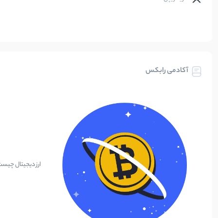
آکادمی رابکس
ارز دیجیتال چیس