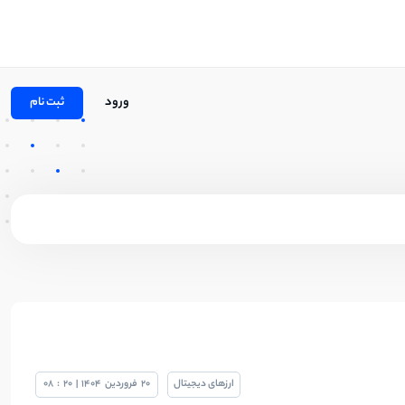
ورود
ثبت نام
ارزهای دیجیتال
20
فروردین
1404
|
20
:
08