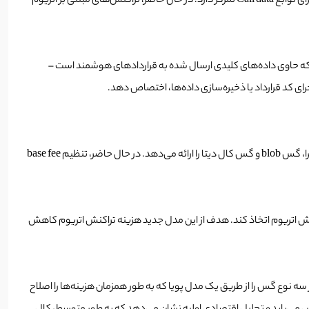
ویتالیک بو‌ترین، بنیانگذار اتریوم، اخیرا پیشنهاد پروتکل جدیدی برای اتریوم با عنوان EIP-7706 ارائه کرده است که بر روی مدل جدید هزینه تراکنش اتریوم برای توابع Call data تمرکز دارد. در حال حاضر، تراکنش‌های مبتنی بر اتریوم
ز کارمزد تراکنش به طور خاص برای داده‌های مربوط با Calldata – بخشی از تراکنش اتریوم که حاوی داده‌های کلیدی ارسال شده به قرارداد‌های هوشمند است –
رای کد قرارداد یا ذخیره‌سازی داده‌ها، اختصاص دهد.
‌مدل جدید هزینه تراکنش اتریوم نوع تراکنشی را اضافه می‌کند که max_basefee و priority_fee را به‌عنوان یک بردار ارائه می‌دهد و مقادیر مربوط به گس اجرا، گس blob و گس کال دیتا را ارائه می‌دهد. در حال حاضر، تنظیم base fee
ش اتریوم اتخاذ کند. هدف از این مدل جدید هزینه تراکنش اتریوم کاهش
ین هزینه‌های کال دیتا به طور مستقل از سایر هزینه‌ها خواهد بود. Buterin پیشنهاد می‌کند که هر سه نوع گس را از طریق یک مدل پویا که به طور همزمان هزینه‌ها را اصلاح