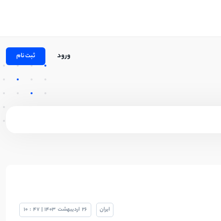
ورود
ثبت نام
ایران
26
اردیبهشت
1403
|
47
:
10