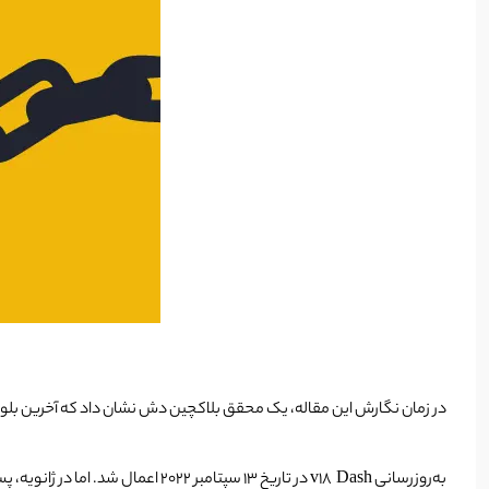
در زمان نگارش این مقاله، یک محقق بلاکچین دش نشان داد که آخرین بلوک دش حدود 16 ساعت پیش