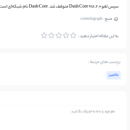
سپس لغو Dash Core v18.2.0 متوقف شد. Dash Core نام شبکه‌ای است که رمزارز Dash بر روی آن عمل می‌کند. Dash در سال 2014 از Litecoin جدا شد و به صورت مستقل فعالیت می‌کند.
منبع :
cointelegraph
به این مقاله امتیاز دهید :
برچسب های مرتبط :
بلاکچین