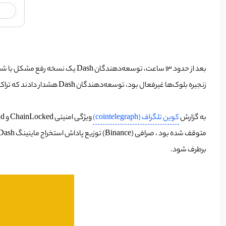
زنجیره بلوک‌ها غیرفعال بود، توسعه‌دهندگان Dash هشدار دادند که تراکنش‌ها و بلوک‌هایی که هنوز توسط ChainLocked و InstantSend قفل نشده‌اند، قابلیت قطعیت واقعی را ندارند.
به گزارش
کوین تلگراف (cointelegraph)
برطرف شود.