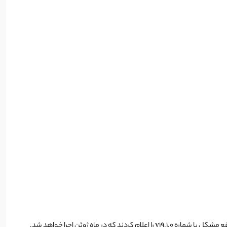
dash پس از انجام هارد فورک ناموفق بعد از حدود 13 ساعت، توسعه‌دهندگان Dash یک نسخه رفع مشکل با شماره v19.1.0 را اعلام کردند که در ماه ژوئن اجرا خواهد شد.