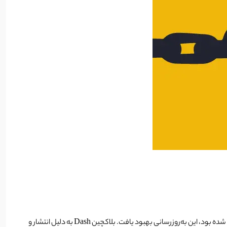
به‌روزرسانی v18 Dash در تاریخ 13 سپتامبر 2022 اعمال شد. اما در ژانویه، پس از یک تلاش برای هک کردن ناجوانمردانه که باعث قطع برخی از master node ها شده بود، این به‌روزرسانی بهبود یافت. بلاکچین Dash به دلیل انتشار و