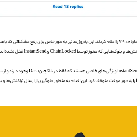
بعد از حدود 13 ساعت، توسعه‌دهندگان Dash یک نسخه رفع مشکل با شماره v19.1.0 را اعلام کردند. این به‌روز
ویژگی امنیتی ChainLocked و tSend
متوقف شده بود ، صرافی (Binance) توزیع پاداش استخراج ماینینگ Dash را به‌طور موقت متوقف کرد. این اقدام به منظور