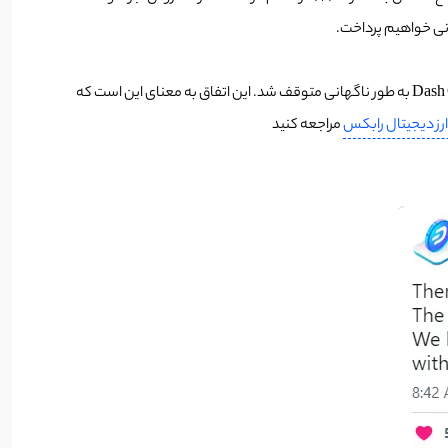
نی خواهیم پرداخت.
با توییت (Samuel Westrich) یکی ازتوسعه دهندگان بلاکچین دش در صبح روز 21 می، بلاکچین Dash در حین فعال‌سازی به‌روزرسانی (hard fork) Dash Core v19 به طور ناگهانی متوقف شد. این اتفاق به معنای این است که
رز دیجیتال رابکس
مراجعه کنید