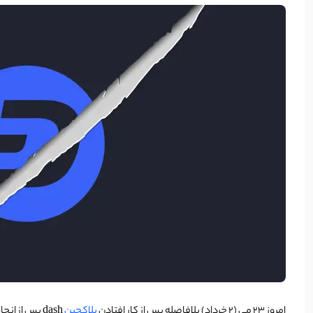
امروز ۲۳ می (۲ خرداد) بلافاصله پس از کار افتادن
بلاکچین