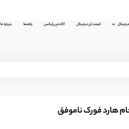
 دیجیتال
قیمت ارز دیجیتال
آکادمی رابکس
راهنما
درباره ما