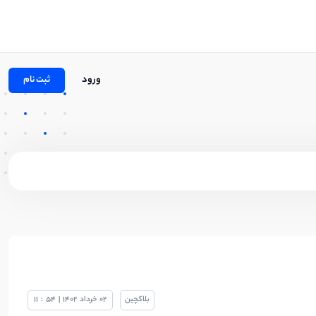
ورود
ثبت نام
بلاکچین
02
خرداد
1402
|
54
:
11