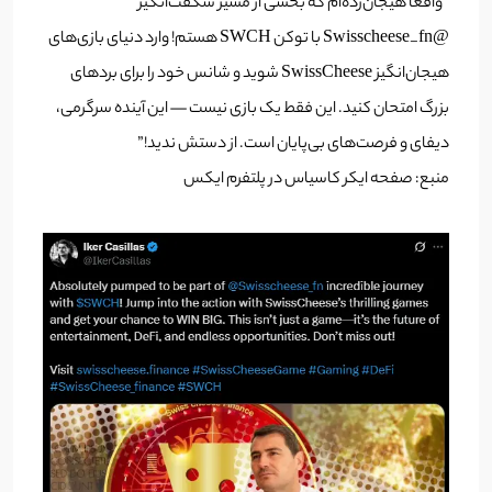
“واقعاً هیجان‌زده‌ام که بخشی از مسیر شگفت‌انگیز
@Swisscheese_fn با توکن SWCH هستم! وارد دنیای بازی‌های
هیجان‌انگیز SwissCheese شوید و شانس خود را برای بردهای
بزرگ امتحان کنید. این فقط یک بازی نیست — این آینده سرگرمی،
دیفای و فرصت‌های بی‌پایان است. از دستش ندید!”
منبع: صفحه ایکر کاسیاس در پلتفرم ایکس