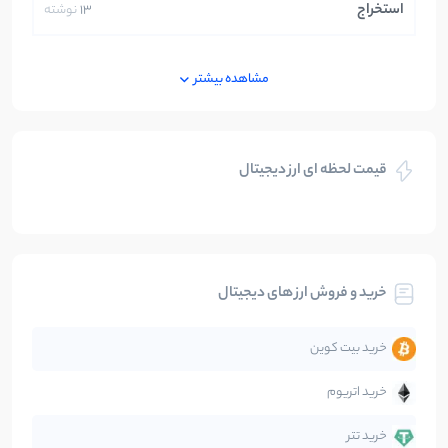
استخراج
13
نوشته
ایران
250
نوشته
مشاهده بیشتر
بازی های کریپتویی
5
نوشته
قیمت لحظه ای ارز دیجیتال
بلاکچین
112
نوشته
بیت کوین
104
نوشته
خرید و فروش ارز های دیجیتال
تحلیل
86
نوشته
خرید بیت کوین
جهان
99
نوشته
خرید اتریوم
دیفای
14
نوشته
خرید تتر