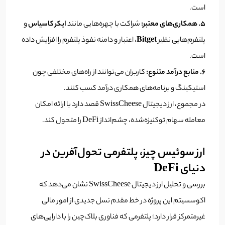
است.
۵. همکاری‌های معتبر:
شراکت با چهره‌هایی مانند
ایکر کاسیاس
و
پلتفرم‌هایی نظیر
Bitget
، اعتبار و دامنه نفوذ پلتفرم را افزایش داده
است.
۶. منابع درآمد متنوع:
کاربران می‌توانند از راه‌های مختلفی چون
استیکینگ و برنامه‌های همکاری درآمد کسب کنند.
در مجموع، ارز دیجیتال SwissCheese قصد دارد با ارائه امکان
معامله سهام توکنیزه‌شده، چشم‌انداز DeFi را متحول کند.
ارز سوئیس چیز، پلتفرمی تحول‌آفرین در
دنیای DeFi
بررسی و تحلیل ارز دیجیتال SwissCheese نشان می‌دهد که
اکوسسیتم این پروژه در خط مقدم نسل جدیدی از امور مالی
غیرمتمرکز قرار دارد؛ پلتفرمی که فناوری بلاک‌چین را با دارایی‌های