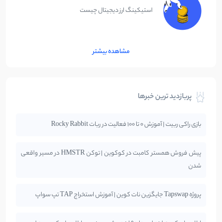
استیکینگ ارز دیجیتال چیست
مشاهده بیشتر
پربازدید ترین خبرها
بازی راکی ربیت | آموزش 0 تا 100 فعالیت در ربات Rocky Rabbit
پیش فروش همستر کامبت در کوکوین | توکن HMSTR در مسیر واقعی
شدن
پروژه Tapswap جایگزین نات کوین | آموزش استخراج TAP تپ سواپ