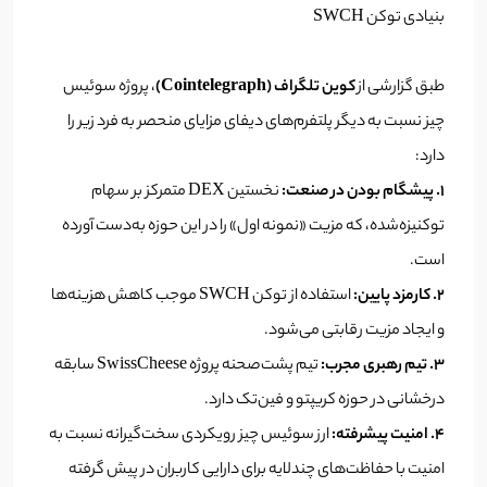
بنیادی توکن SWCH
طبق گزارشی از
کوین تلگراف (Cointelegraph)
، پروژه سوئیس
چیز نسبت به دیگر پلتفرم‌های دیفای مزایای منحصر به فرد زیر را
دارد:
۱. پیشگام بودن در صنعت:
نخستین DEX متمرکز بر سهام
توکنیزه‌شده، که مزیت «نمونه اول» را در این حوزه به‌دست آورده
است.
۲. کارمزد پایین:
استفاده از توکن SWCH موجب کاهش هزینه‌ها
و ایجاد مزیت رقابتی می‌شود.
۳. تیم رهبری مجرب:
تیم پشت‌صحنه پروژه SwissCheese سابقه
درخشانی در حوزه کریپتو و فین‌تک دارد.
۴. امنیت پیشرفته:
ارز سوئیس چیز رویکردی سخت‌گیرانه نسبت به
امنیت با حفاظت‌های چندلایه برای دارایی کاربران در پیش گرفته