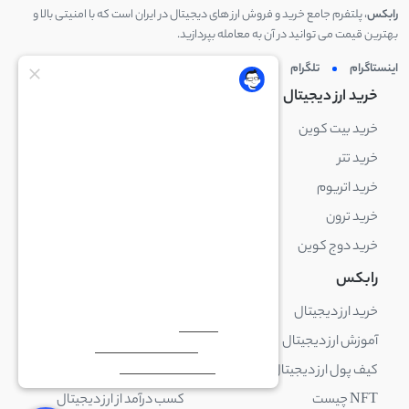
رابکس
، پلتفرم جامع خرید و فروش ارز های دیجیتال در ایران است که با امنیتی بالا و
بهترین قیمت می توانید در آن به معامله بپردازید.
اینستاگرام
تلگرام
توئیتر
لینکدین
خرید ارز دیجیتال
خرید ارز دیجیتال
خرید بیت کوین
خرید بایننس کوین
خرید تتر
خرید شیبا اینو
خرید اتریوم
خرید لایت کوین
خرید ترون
خرید ریپل
خرید دوج کوین
خرید بیت کوین کش
رابکس
آکادمی رابکس
خرید ارز دیجیتال
بلاک چین چیست
آموزش ارز دیجیتال
ارز دیجیتال چیست
کیف پول ارز دیجیتال چیست
ترید چیست
NFT چیست
کسب درآمد از ارز دیجیتال