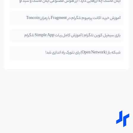
ایلان ماسک چه ارزهایی دارد؟ ارز هوش مصنوعی ایلان ماسک و سبد او
آموزش خرید اکانت پرمیوم تلگرام در Fragment با رمزارز Toncoin
بازی سیمپل کوین تلگرام | آموزش کامل ربات Simple App تلگرام
شبکه باز (Open Network) پای نتورک راه اندازی شد!