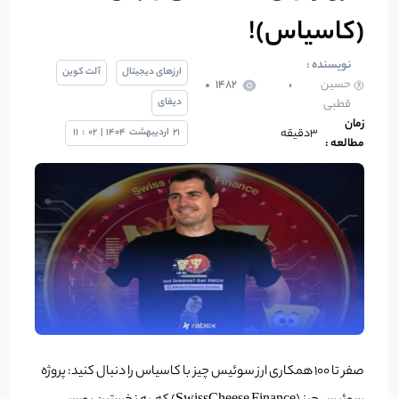
(کاسیاس)!
نویسنده :
ارزهای دیجیتال
آلت کوین
حسین
1482
دیفای
قطبی
زمان
3دقیقه
21
اردیبهشت
1404
|
02
:
11
مطالعه :
صفر تا 100 همکاری ارز سوئیس چیز با کاسیاس را دنبال کنید: پروژه