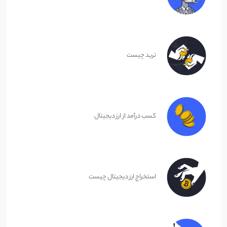
ترید چیست
کسب درآمد از ارز دیجیتال
استخراج ارز دیجیتال چیست