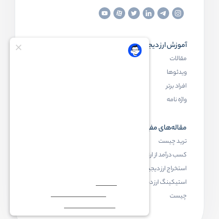
آموزش ارز دیجیتال
مقاله‌های مفید
مقالات
ارز دیجیتال چیست
ویدئوها
بلاک چین چیست
افراد برتر
کیف پول ارز دیجیتال چیست
واژه نامه
NFT چیست
مقاله‌های مفید
رابکس
ترید چیست
آموزش ارز دیجیتال
کسب درآمد از ارز دیجیتال
خرید ارز دیجیتال
استخراج ارز دیجیتال چیست
اخبار ارز دیجیتال
استیکینگ ارز دیجیتال
درباره رابکس
چیست