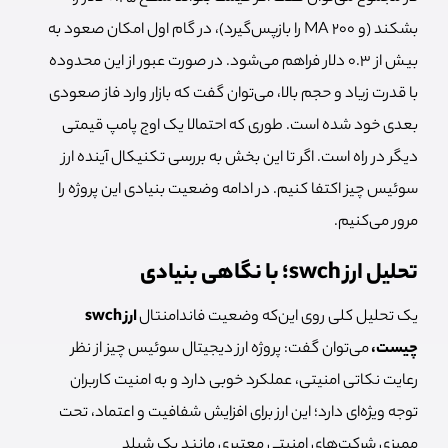
بشکند (و MA 200 را بازپس‌گیرد)، در گام اول امکان صعود به
بیش از 0.3 دلار فراهم می‌شود. در صورت عبور از این محدوده
با قدرت زیاد و حجم بالا، می‌توان گفت که بازار وارد فاز صعودی
بعدی خود شده است. طوری که احتمالا یک اوج پامپ قیمتی
دیگر در راه است. اگر تا این بخش به بررسی تکنیکال آینده ارز
سوئیس چیز اکتفا کنیم. در ادامه وضعیت بنیادی این پروژه را
مرور می‌کنیم.
تحلیل ارز swch؛ با نگاهی بنیادی
یک تحلیل کلی روی این‌که وضعیت فاندامنتال
ارز swch
چیست،
می‌توان گفت: پروژه ارز دیجیتال سوئیس چیز از نظر
رعایت نکاتی امنیتی، عملکرد خوبی دارد و به امنیت کاربران
توجه ویژه‌ای دارد؛ این ارز برای افزایش شفافیت و اعتماد، تحت
ممیزی شرکت‌های امنیتی معتبری مانند پک شیلد