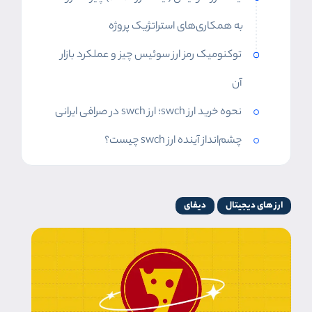
به همکاری‌های استراتژیک پروژه
توکنومیک رمز ارز سوئیس چیز و عملکرد بازار
آن
نحوه خرید ارز swch؛ ارز swch در صرافی ایرانی
چشم‌انداز آینده ارز swch چیست؟
ارز های دیجیتال
دیفای