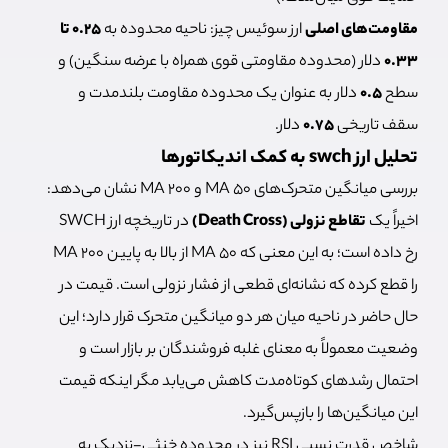
مقاومت‌های اصلی
ارز سوئيس چیز: ناحیه محدوده به
۰.۲۵ تا
۰.۳۳
دلار (محدوده مقاومتی قوی همراه با عرضه سنگین) و
سطح
۰.۵
دلار به عنوان یک محدوده مقاومت بلندمدت و
سقف تاریخی
۰.۷۵
دلار.
تحلیل ارز swch به کمک اندیکاتورها
بررسی میانگین متحرک‌های MA 50 و MA 200 نشان می‌دهد:
اخیراً یک
تقاطع نزولی (Death Cross)
در تاریخچه ارز SWCH
رخ داده است؛ به این معنی که MA 50 از بالا به پایین MA 200
را قطع کرده که نشانه‌ای قطعی از فشار نزولی است. قیمت در
حال حاضر در ناحیه میان هر دو میانگین متحرک قرار دارد؛ این
وضعیت معمولاً به معنای غلبه فروشندگان بر بازار است و
احتمال رشدهای کوتاه‌مدت کاهش می‌یابد مگر اینکه قیمت
این میانگین‌ها را بازپس‌گیرد.
شاخص قدرت نسبی RSI نیز در محدوده خنثی-نزدیک به