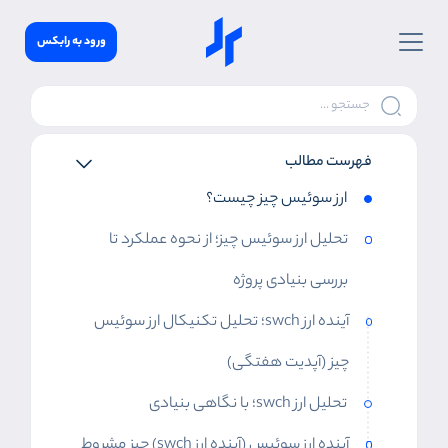
ورود به رابکس
فهرست مطالب
ارز سوئیس چیز چیست؟
تحلیل ارز سوئیس چیز؛ از نحوه عملکرد تا
بررسی بنیادی پروژه
آینده ارز swch؛ تحلیل تکنیکال ارز سوئیس
چیز (آپدیت هفتگی)
تحلیل ارز swch؛ با نگاهی بنیادی
آینده ارز سوئيس (آینده ارز swch) چیز مشروط