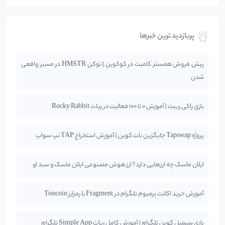
پربازدید ترین خبرها
پیش فروش همستر کامبت در کوکوین | توکن HMSTR در مسیر واقعی
شدن
بازی راکی ربیت | آموزش 0 تا 100 فعالیت در ربات Rocky Rabbit
پروژه Tapswap جایگزین نات کوین | آموزش استخراج TAP تپ سواپ
ایلان ماسک چه ارزهایی دارد؟ ارز هوش مصنوعی ایلان ماسک و سبد او
آموزش خرید اکانت پرمیوم تلگرام در Fragment با رمزارز Toncoin
بازی سیمپل کوین تلگرام | آموزش کامل ربات Simple App تلگرام