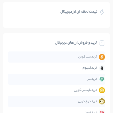
بازی های کریپتویی
5
نوشته
قیمت لحظه ای ارز دیجیتال
بلاکچین
112
نوشته
بیت کوین
104
نوشته
خرید و فروش ارز های دیجیتال
تحلیل
86
نوشته
خرید بیت کوین
جهان
99
نوشته
خرید اتریوم
دیفای
14
نوشته
خرید تتر
خرید بایننس کوین
صرافی‌ها
38
نوشته
خرید دوج کوین
قانون‌گذاری
40
نوشته
خرید ترون