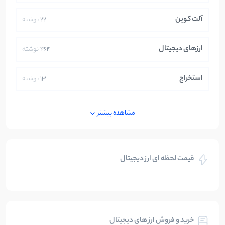
آلت کوین
22
نوشته
ارزهای دیجیتال
464
نوشته
استخراج
13
نوشته
ایران
250
نوشته
مشاهده بیشتر
بازی های کریپتویی
5
نوشته
قیمت لحظه ای ارز دیجیتال
بلاکچین
112
نوشته
بیت کوین
104
نوشته
خرید و فروش ارز های دیجیتال