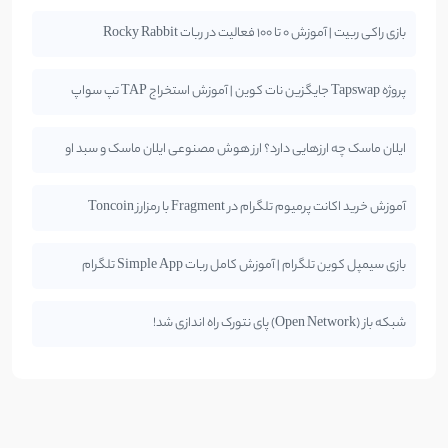
بازی راکی ربیت | آموزش 0 تا 100 فعالیت در ربات Rocky Rabbit
پروژه Tapswap جایگزین نات کوین | آموزش استخراج TAP تپ سواپ
ایلان ماسک چه ارزهایی دارد؟ ارز هوش مصنوعی ایلان ماسک و سبد او
آموزش خرید اکانت پرمیوم تلگرام در Fragment با رمزارز Toncoin
بازی سیمپل کوین تلگرام | آموزش کامل ربات Simple App تلگرام
شبکه باز (Open Network) پای نتورک راه اندازی شد!