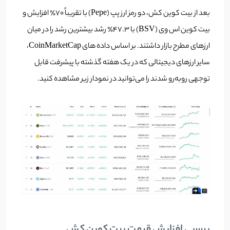
بعد از بیت کوین کش، دو رمز ارز پپ (Pepe) با تقریباً 70٪ افزایش و
بیت کوین اس وی (BSV) با 47.3٪ رشد بیشترین رشد را در میان
ارزهای مطرح بازار داشتند. بر اساس داده های CoinMarketCap،
سایر ارزهای دیجیتالی که در یک هفته گذشته با پیشرفت قابل
توجهی روبه‌رو شدند را می‌توانید در نمودار زیر مشاهده کنید.
بررسی افزایش قیمت بیت کوین کش