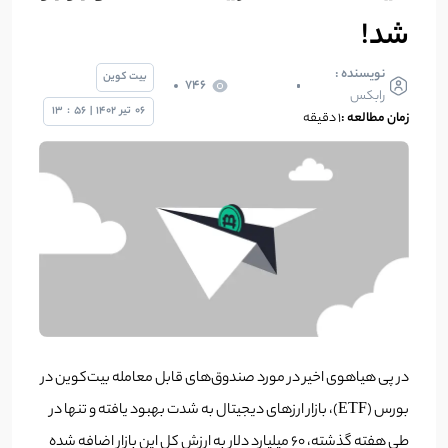
شد!
نویسنده :
بیت کوین
746
رابکس
06
تیر
1402
|
56
:
13
زمان مطالعه :
1 دقیقه
در پی هیاهوی اخیر در مورد صندوق‌های قابل معامله بیت‌کوین در
بورس (ETF)، بازار ارزهای دیجیتال به شدت بهبود یافته و تنها در
طی هفته گذشته، 60 میلیارد دلار به ارزش کل این بازار اضافه شده