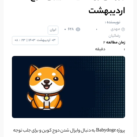
اردیبهشت
نویسنده :
مهدی
628
ایران
رضائیان
03
اردیبهشت
1403
|
23
:
08
زمان مطالعه
2
:
دقیقه
پروژه Babydoge به دنبال وایرال شدن دوج کوین و برای جلب توجه