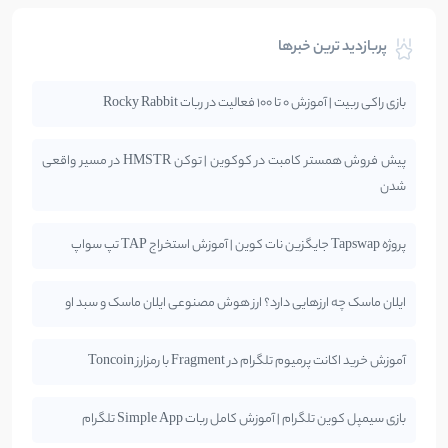
پربازدید ترین خبرها
بازی راکی ربیت | آموزش 0 تا 100 فعالیت در ربات Rocky Rabbit
پیش فروش همستر کامبت در کوکوین | توکن HMSTR در مسیر واقعی
شدن
پروژه Tapswap جایگزین نات کوین | آموزش استخراج TAP تپ سواپ
ایلان ماسک چه ارزهایی دارد؟ ارز هوش مصنوعی ایلان ماسک و سبد او
آموزش خرید اکانت پرمیوم تلگرام در Fragment با رمزارز Toncoin
بازی سیمپل کوین تلگرام | آموزش کامل ربات Simple App تلگرام