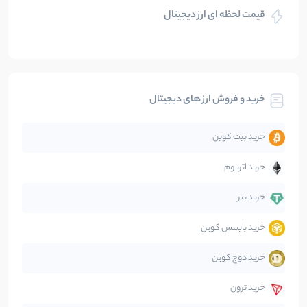
قیمت لحظه ای ارز دیجیتال
بلاکچین
112
نوشته
بیت کوین
104
نوشته
خرید و فروش ارز های دیجیتال
تحلیل
86
نوشته
خرید بیت کوین
جهان
99
نوشته
خرید اتریوم
دیفای
14
نوشته
خرید تتر
خرید بایننس کوین
صرافی‌ها
38
نوشته
خرید دوج کوین
قانون‌گذاری
40
نوشته
خرید ترون