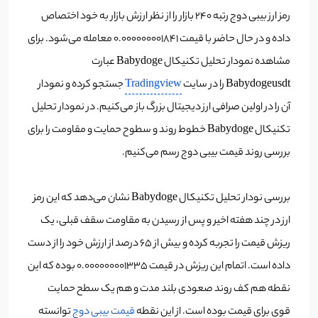
رمز ارز بیبی دوج رتبه 240 بازار را از نظر ارزش بازار به خود اختصاص
داده و در حال حاضر با قیمت 0.000000001841 معامله می‌شود. برای
مشاهده نمودار تحلیل تکنیکال Babydoge عبارت
Babydogeusdt را در سایت
Tradingview
جستجو کرده و نمودار
آن را در اولین صرافی ارز دیجیتال بزرگ باز می‌کنیم. در نمودار تحلیل
تکنیکال Babydoge خطوط روند و سطوح حمایت و مقاومت را برای
بررسی روند قیمت بیبی دوج رسم می‌کنیم.
بررسی نودار تحلیل تکنیکال Babydoge نشان می‌دهد که این رمز
ارز در چند هفته اخیر و پس از رسیدن به مقاومت سقف قبلی، یک
ریزش قیمت را تجربه کرده و بیش از 65 درصد از ارزش خود را از دست
داده است. اتمام این ریزش در قیمت 0.000000001335 بوده که این
نقطه هم کف روند صعودی بلند مدت و هم یک سطح حمایت
قوی برای قیمت بوده است. از این نقطه
قیمت بیبی دوج
توانسته