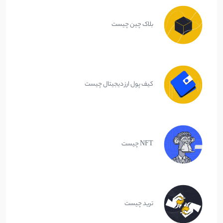
بلاک چین چیست
کیف پول ارز دیجیتال چیست
NFT چیست
ترید چیست