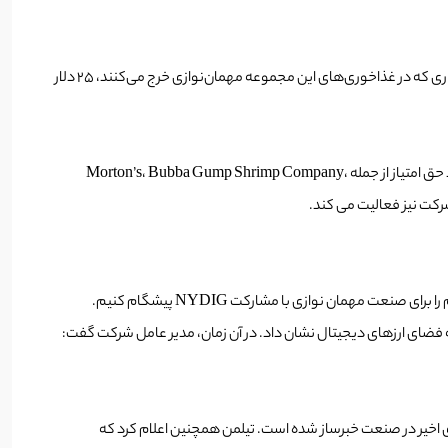
گروه رستوران لندری در روز سه‌شنبه اعلام کرد که با شرکت ارز دیجیتال NYDIG همکاری می‌کند که به رستوران‌ها این امکان را می‌دهد که به ازای هر ۲۵۰ دلاری که در غذاخوری‌های این مجموعه مهمان‌نوازی خرج می‌کنند، ۲۵ دلار
تحت نظارت NYDIG خواهد کرد. این شرکت به‌خاطر فعالیت ده‌ها نهاد حق امتیاز از جمله Morton’s، Bubba Gump Shrimp Company،
 مهمان نوازی با مشارکت NYDIG پیشگام کنیم.
را به فضای ارزهای دیجیتال نشان داد. در آن زمان، مدیر عامل شرکت گفت:
رکت Fertita به ارزهای دیجیتال به سایر جنبه های زندگی حرفه ای او نیز سرایت کرده است، زیرا امتیاز NBA او در ماه های اخیر در صنعت خبرساز شده است. تیلمن همچنین اعلام کرد که