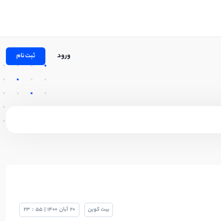
ورود
ثبت نام
بیت کوین
20
آبان
1400
|
55
:
23