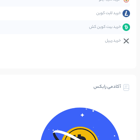
خرید لایت کوین
خرید بیت کوین کش
خرید ریپل
آکادمی رابکس