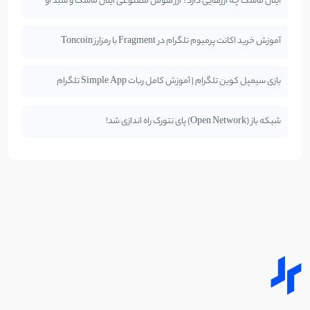
ایلان ماسک چه ارزهایی دارد؟ ارز هوش مصنوعی ایلان ماسک و سبد او
آموزش خرید اکانت پرمیوم تلگرام در Fragment با رمزارز Toncoin
بازی سیمپل کوین تلگرام | آموزش کامل ربات Simple App تلگرام
شبکه باز (Open Network) پای نتورک راه اندازی شد!