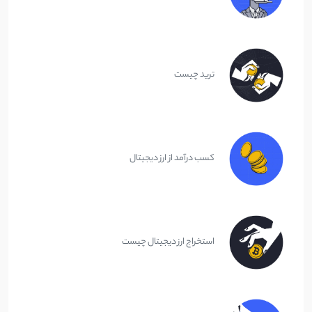
ترید چیست
کسب درآمد از ارز دیجیتال
استخراج ارز دیجیتال چیست