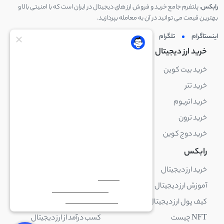
رابکس
، پلتفرم جامع خرید و فروش ارز های دیجیتال در ایران است که با امنیتی بالا و
بهترین قیمت می توانید در آن به معامله بپردازید.
اینستاگرام
تلگرام
توئیتر
لینکدین
خرید ارز دیجیتال
خرید ارز دیجیتال
خرید بیت کوین
خرید بایننس کوین
خرید تتر
خرید شیبا اینو
خرید اتریوم
خرید لایت کوین
خرید ترون
خرید ریپل
خرید دوج کوین
خرید بیت کوین کش
رابکس
آکادمی رابکس
خرید ارز دیجیتال
بلاک چین چیست
آموزش ارز دیجیتال
ارز دیجیتال چیست
کیف پول ارز دیجیتال چیست
ترید چیست
NFT چیست
کسب درآمد از ارز دیجیتال