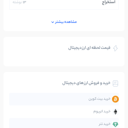
استخراج
13
نوشته
ایران
250
نوشته
مشاهده بیشتر
بازی های کریپتویی
5
نوشته
قیمت لحظه ای ارز دیجیتال
بلاکچین
112
نوشته
بیت کوین
104
نوشته
خرید و فروش ارز های دیجیتال
تحلیل
86
نوشته
خرید بیت کوین
جهان
99
نوشته
خرید اتریوم
دیفای
14
نوشته
خرید تتر