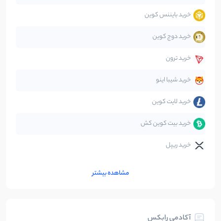
خرید بایننس کوین
صرافی‌ها
38
نوشته
خرید دوج کوین
قانون‌گذاری
40
نوشته
خرید ترون
متاورس
5
نوشته
خرید شیبا اینو
خرید لایت کوین
خرید بیت کوین کش
خرید ریپل
مشاهده بیشتر
آکادمی رابکس