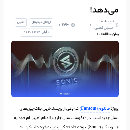
می‌دهد!
نویسنده :
ارزهای دیجیتال
تحلیل
2410
حسین قطبی
01
آبان
1403
|
26
:
12
زمان مطالعه :
4
پروژه
فانتوم (Fantom)
که یکی از برجسته‌ترین بلاک‌چین‌های
نسل جدید است، در ۲ آگوست سال جاری با اعلام تغییر نام خود به
«سونیک» (Sonic)، توجه جامعه کریپتو را به خود جلب کرد. به