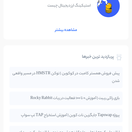
استیکینگ ارز دیجیتال چیست
مشاهده بیشتر
پربازدید ترین خبرها
پیش فروش همستر کامبت در کوکوین | توکن HMSTR در مسیر واقعی
شدن
بازی راکی ربیت | آموزش 0 تا 100 فعالیت در ربات Rocky Rabbit
پروژه Tapswap جایگزین نات کوین | آموزش استخراج TAP تپ سواپ