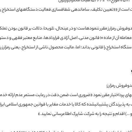
رمزارز مقرر ننموده­است؛ و در عین­حال، تلویحا، دلالت بر قانون بودن تملک 
تگاه استخراج را قانونی بداند؛ اما، مالیت محصول ناشی از استخراج، یعنی رمزارز را ا
وفروش رمزارز:
ه­ ۱۲۵۸۳/ص/۹۹ مورخ ۱۲/۱۲/۱۳۹۹، خطاب به شرکت­های پرداخت­یار مقرر نمود «ضروری است ضمن دقت در رعایت 
پذیرندگان پشتیبانی­شده که کالا یا خدمات مغایر با قوانین جمهوری اسلامی ایران و