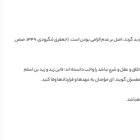
منظور از قراردادهای خصوصی، تراضی به هر گونه تعهد انتقال، ترک فعل معین، فعل معین، و اسقاط آن است؛ و درصورتی­که در الزامی بودن قانون معینی تردید گردد، اصل بر عدم الزامی بودن است. (جعفری لنگرودی، ۱۳۴۹، صص
ق و عقل و شرع نباشد را واجب دانسته اند؛ «ابن زید و زید بن اسلم
مفسران گویند: ای مؤمنان به عهدها و قراردادها وفا کنید.