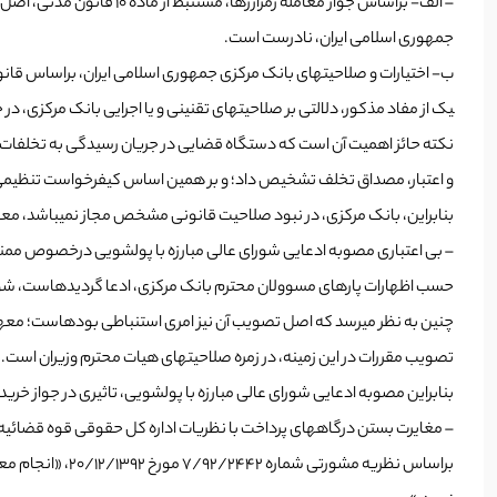
جمهوری اسلامی ایران، نادرست است.
یک از مفاد مذکور، دلالتی بر صلاحیت­های تقنینی و یا اجرایی بانک مرکزی، در حو
نکته حائز اهمیت آن است که دستگاه قضایی در جریان رسیدگی به تخلفات ا
و اعتبار، مصداق تخلف تشخیص داد؛ و بر همین اساس کیفرخواست تنظیمی ب
بنابراین، بانک مرکزی، در نبود صلاحیت قانونی مشخص مجاز نمی­باشد، معاملا
– بی ­اعتباری مصوبه­ ادعایی شورای عالی مبارزه با پولشویی درخصوص ممنوع
حسب اظهارات پاره­ای مسوولان محترم بانک مرکزی، ادعا گردیده­است، شورای ع
تصویب مقررات در این زمینه، در زمره­ صلاحیت­های هیات محترم وزیران است.
بنابراین مصوبه­ ادعایی شورای عالی مبارزه با پولشویی، تاثیری در جواز خریدوفروش رمزارزها، ناشی از تصویب­نامه­ 
– مغایرت بستن درگاه­های پرداخت با نظریات اداره­ کل حقوقی قوه­ قضائیه
براساس نظریه­ 