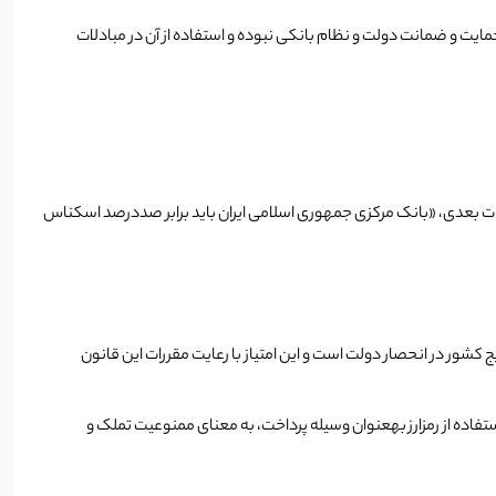
ل حمایت و ضمانت دولت و نظام بانکی نبوده و استفاده از آن در مبادلات
ابر تعهد به تضمین ریال، به­عنوان ارز رایج کشور است. مستند به بند ۱ ماده­ ۵ قانون پولی و بانکی کشور، مصوب ۱۸/۴/۱۳۵۱ و اصلاحات بعدی، «بانک مرکزی جمهوری اسلامی ایران باید برابر صددرصد اسکناس
ر داشته­است «امتیاز انتشار پول رایج کشور در انحصار دولت است و این امتیاز با رعایت مقررات این قانون
ستفاده از رمزارز به­عنوان وسیله­ پرداخت، به معنای ممنوعیت تملک و