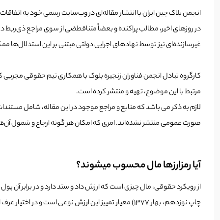
انجمن بلاک چین ایران با انتشار مقاله‌ای در وب‌سایت رسمی خود به اتفاقات اخ
در روزهای اخیر، مطالب پراکنده‌ و بعضاً متناقطضی از سوی مراجع ذی‌ربط در 
غیرسازنده‌ای نیز توسط نهادهای اجرایی دولتی مبتنی بر این استدلال‌ها مم
کارگروه تبادل انجمن فناوران زنجیره بلوک با همکاری تیم حقوقی مجربی ک
مرتبط با این موضوع، تهیه و منتشر کرده است.
لازم به ذکر می باشد که منابع و مراجع موجود در این مقاله، شامل مستن
صورت عمومی منتشر نشده‌اند. امری که امکان هر گونه ارجاع و شمول آن‌ها 
آیا رمزارزها مال محسوب می­شوند؟
چاپ نوزدهم، بهار ۱۳۷۷) معیار تمییز این ارزش نوعی است و در اختیار عرف است یعنی هر چیزی که در بازار معادل مبلغی پول است از رویکرد حقوقی مال محسوب می­شود.