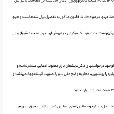
– الف- براساس جواز معامله­ رمزارزها، مستنبط از ماده­ ۱۰ قانون مدنی، اصل آزادی قراردادها، منابع معتبر فقه و تصویب­نامه­ شماره­ ۵۸۱۴۴/ت ۵۵۶۳۷ ه مورخ ۱۳/۵/۱۳۹۸ هیات محترم وزیران، ادعای مخالفت این معاملات با قوانین
ب- اختیارات و صلاحیت­های بانک مرکزی جمهوری اسلامی ایران، براساس قانون پولی و بانکی کشور، مصوب ۱۸/۴/۱۳۵۱ و اصلاحات بعدی، تعریف می­شود؛ این صلاحیت­ها در مواد ۱۰ تا ۱۵ قانون مذکور به تفصیل بیان شده­است؛ و هیچ­
رکزی است، تصمیم بانک مرکزی را در فروش ارز، بدون مصوبه­ شورای پول
اوجود درخواست­های مکرر ذی­نفعان بازار، مصوبه­ ادعایی منتشر نشده و
ز امری استنباطی بوده­است؛ معهذا وفق بند ۲ ماده­ ۴ قانون مبارزه با پولشویی، مصوب ۲/۱۰/۱۳۸۶، شورای عالی مبارزه با پولشویی، مجاز به وضع مقررات و یا تصویب آئین­نامه­ها نمی­باشد؛ و
ص است و اصولا باتوجه به اصل بیست­ودوم قانون اسای نمی­توان کسی را از این حقوق محروم