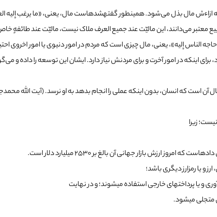
به ازاءش مال بذل می‌شود. همین­طور گفته­شده­است مال، یعنی، «ما یرغب إلیه العقل
 بیع معتبر می‌دانند، این مالیّت عند جمیع العرف ملاک نیست، مالیّت عند طائفهٍ
جه الناس إلیه»، یعنی، مال چیزی است که مردم در امور دنیوی یا امور اخروی احتیاج 
 برای اینکه در امور آخرت و برای مردنش نیاز دارد. ایشان این توسعه را داده و می‌گوید
ل آن است که انسان، بدون اینکه عملی را انجام بدهد به او نرسد. (آیت الله محمد
یست؛ زیرا
مروز ارزش بازار جهانی آن بالغ بر ۲۵۳۰ میلیارد دلار است.
ز و یا رمزارز دیگری باشد؛
آوری و یا پرداخت­های خارجی استفاده می­شوند؛ و در نهایت
ی متجلی می­شود.