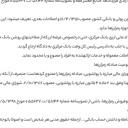
زه­ رمزارزها ندارد.
دعایی ارزی بانک مرکزی، حتی درخصوص عرضه­ ارز که از صلاحیت­های روشن بانک م
ا جلب به دادرسی رئیس کل وقت بانک مرکزی به دادگاه ارجاع گردید.
ت معموله و خدمات ارائه­شده به افراد را ممنوع و یا محدود نماید.
یت مبادله­ رمزارزها
الی­ مبارزه با پولشویی، مبادله­ رمزارزها را ممنوع کرده­است؛ منصرف از آن­که ب
چنین به نظر می­رسد که اصل تصویب آن نی
شماره­ ۵۸۱۴۴/ت ۵۵۶۳۷ ه مورخ ۱۳/۵/۱۳۹۸ هیات محترم وزیران، ندارد.
مشورتی شماره­ ۷/۹۲/۲۴۴۲ مورخ ۲۰/۱۲/۱۳۹۲، «انجام معامله و داشتن حساب بانکی … ازجمله حقوق مدنی هر شخ