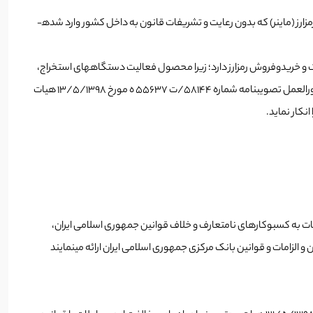
براساس دستورالعمل اجرایی مورد اشاره، هدف از تنظیم دستورالعمل عبارت است از ««تعیین تکلیف، ساماندهی شفاف­سازی فعالیت دستگاه­های استخراج رمزارز (ماینر) که بدون رعایت و تشریفات قانون به داخل کشور وارد شده­
و خریدوفروش رمزارز دارد؛ زیرا محصول فعالیت دستگاه­های استخراج،
رمزارز است که بنابر توضیحات مذکور در فوق، مال محسوب می­شود؛ و جواز معامله­ آن از ماده­ ۱۰ قانون مدنی، اصل آزادی قراردادها، منابع معتبر فقهی و دستورالعمل تصویب­نامه­ شماره­ ۵۸۱۴۴/ت ۵۵۶۳۷ ه مورخ ۱۳/۵/۱۳۹۸ هیات
نکار نماید.
مستمر عدم ارائه­ خدمات به کسب­وکارهای نامتعارف و خلاف قوانین جمهوری اسلامی ایران،
 الزامات و قوانین بانک مرکزی جمهوری اسلامی ایران ارائه می­نمایند