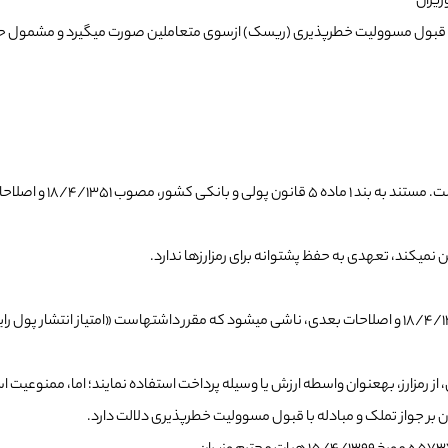
رزها، صرفا، با قبول مسوولیت خطرپذیری (ریسک) ازسوی متعاملین صورت می­گیرد و مشمو
عدم تضمین مذکور، در بر
ین نمی­کند، تعهدی به حفظ پشتوانه برای رمزارزها ندارد.
این ممنوعیت از حرف «الف» ماده­ ۳ قانون پولی و بانکی کشور، مصوب ۱۸/۴/۱۳۵۱ و اصلاحات بعدی، ناشی می­شود که مقر
ز رمزارز، به­عنوان واسطه­ ارزش یا وسیله­ پرداخت استفاده نمایند؛ اما، ممنوعیت ا