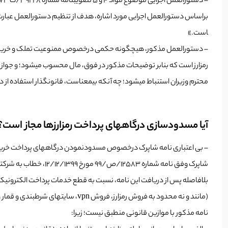
– دستورالعمل اجرایی موضوع مواد ۴ و ۵ تصویب­نامه­ شماره­ ۳۹۲۲۸/ت ۵۷۳۷۳ ه مورخ ۱۵/۴/۱۳۹۹ هیات محترم وزیران
است.»
– دستورالعمل مذکور، هیچ­گونه حکمی درخصوص ممنوعیت تملک و خریدوفروش 
محترم وزیران استنباط می­شود؛ چه آن­که بی­معناست، قانون­گذار استفاده از دس
آیا مسدودسازی درگاه­های پرداخت رمزارزها مجاز است؟
– بی ­اعتباری نامه­ شاپرک درخصوص مسدودنمودن درگاه­های پرداخت خرید
شاپرک وفق نامه­ شمار
بلافاصله پس از دریافت این نامه، نسبت به قطع خدمات پرداخت الکترونیک به 
(مانند و نه محدود به فروش رمزارز، فروش vpn، سایت­های شرط­بندی و قمار و …) اقدام و نتیجه را به شرکت شاپرک اطلاع­رسانی نمایید.»
نامه­ مذکور با موازین قانونی منطبق نیست؛ زیرا: