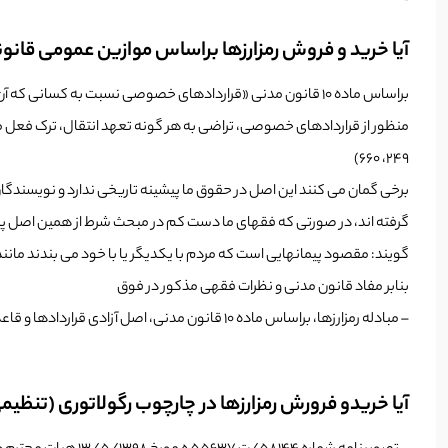
آیا خرید و فروش رمزارزها براساس موازین عمومی قان
براساس ماده­ ۱۰ قانون مدنی «قراردادهای خصوصی نسبت به کسانی که آن را منعقد نموده­اند در صورتی­که مخالف صریح قانون نباشد، نافذ است»
۲۴۹، ۶۶۰)
برخی گمان می کنند این اصل در حقوق ما پیشینه تاریخی ندارد و نویسندگان
گرفته اند، در صورتی که فقهای ما دست کم در مبحث شرط از همین اصل پیروی 
گویند: مقصود پیمان­هایی است که مردم با یکدیگر یا با خود می بندند مانند
بنابر مفاد قانون مدنی و نظرات فقهی مذکور در فوق
– مبادله­ رمزارزها، براساس ماده­ ۱۰ قانون مدنی، اصل آزادی قراردادها و قاعده­ اوفوا بالعقود، مجاز است؛ مگر آن­که قانونی تصریحا مبادله­ رمزارز را ممنوع نموده­باشد.
آیا خریدو فرورش رمزارزها در چارچوب رگولاتوری (تنظیمی