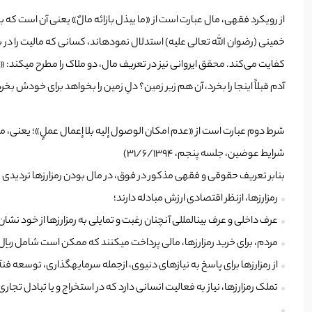
از رویکرد فقهی، مال عبارت است از «ما یبذل بازائه مالٌ» یعنی آن است که 
خمینی (رضوان الله تعالی علیه) استدلال نموده­اند، کسانی که مالیت را در
کفایت می‌کند. محقق ایروانی نیز در تعریف مال، دو ملاک را مطرح می­کند: «حا
آدم قبلاً اینجا را بخرد، آن هم زیر زمین؟ دلِ زمین را بخواهد برای خودش بخرد،
شرط دوم عبارت است از «عدم امکان الوصول إلیه بلا إعمال عملٍ»؛ یعنی، ما
شرایط عوضین، جلسه­ پنجم، ۳۱/۶/۱۳۹۴)
بنابر تعریف حقوقی و فقهی مذکور در فوق، در مال بودن رمزارزها تردیدی ن
رمزارزها، ازنظر اقتصادی ارزش مبادله دارند؛
عرف داخلی و عرف بین­المللی آن­چنان رغبت و تمایلی به رمزارزها از خود نشان داده­است که ا
مردم، برای خرید رمزارزها، مالی پرداخت می­کنند که ممکن است شامل ریال، ار
از رمزارزها برای پاسخ به نیازهای دنیوی، ازجمله سرمایه­گذاری، توسعه­ فن­
تملک رمزارزها، نیاز به فعالیت انسانی دارد که در استخراج و یا تبادل تجار