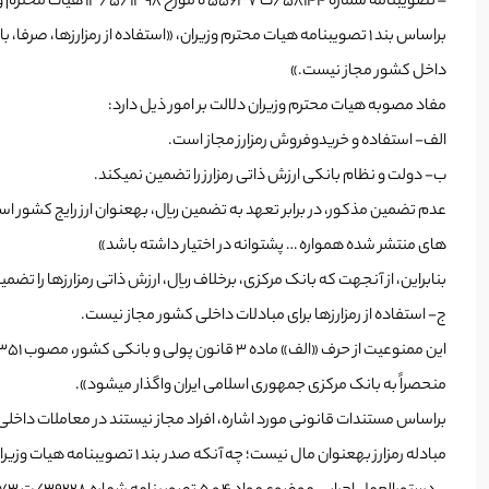
– تصویب­نامه­ شماره­ ۵۸۱۴۴/ت ۵۵۶۳۷ ه مورخ ۱۳/۵/۱۳۹۸ هیات محترم وزیران
براساس بند ۱ تصویب­نامه­ هیات محترم وزیران، «استفاده از رمزا
داخل کشور مجاز نیست.»
مفاد مصوبه­ هیات محترم وزیران دلالت بر امور ذیل دارد:
الف- استفاده و خریدوفروش رمزارز مجاز است.
ب- دولت و نظام بانکی ارزش ذاتی رمزارز را تضمین نمی­کند.
های منتشر شده همواره … پشتوانه در اختیار داشته باشد»
بنابراین، از آن­جهت که بانک مرکزی، برخلاف ریال، ارزش ذاتی رمزارزها را تضم
ج- استفاده از رمزارزها برای مبادلات داخلی کشور مجاز نیست.
منحصراً به بانک مرکزی جمهوری اسلامی ایران واگذار می­شود».
براساس مستندات قانونی مورد اشاره، افراد مجاز نیستند در معاملات داخلی، ا
مبادله­ رمزارز به­عنوان مال نیست؛ چه آن­که صدر بند ۱ تصویب­نامه­ هیات وزیران بر جواز تملک و مبادله با قبول مسوولیت خطرپذیری دلالت دارد.