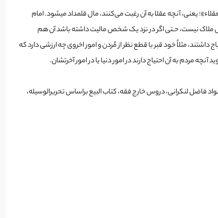
اء»؛ یعنی، آن­چه عقلا به آن رغبت می‌کنند، مال قلمداد می­شود. امام
 خاص ملاک نیست، حـتی اگر در نزد یک شخص مالیت داشته باشد آن هم
داشتند، مثلاً خود قبر با قطع نظر از مُردن و امور اخروی چه ارزشی دارد که
 آنچه مردم به آن احتیاج دارند در امور دنیا یا در امور آخرتشان.
جواد فاضل لنکرانی، دروس خارج فقه، کتاب البیع براساس تحریرالوسیله،