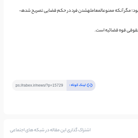
حتی درخصوص محکومان کیفری نیز نظریه­ شماره­ ۷/۸۶۰ مورخ ۱۸/۱۰/۱۳۸۲ مقرر داشته­است، باوجود محکومیت کیفری، نمی­توان افراد را ممنوع­المعالمه نمود؛ مگر آن­که ممنوع­المعامله­شدن فرد در حکم قضایی تصریح شده­
حقوقی قوه­ قضائیه است.
لینک کوتاه :
اشتراک گذاری این مقاله در شبکه های اجتماعی