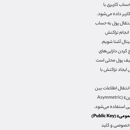
حساب کاربری با
کاربر داده می‌شود.
انتقال پول به حساب
ه انجام تراکنش
یتال آشنا شویم.
 کردن دارایی‌های
کیف پول محلی است
 ایجاد تراکنش با
 انتقال اطلاعات بین
کاربران به صورت امن است. «رمزنگاری متقارن» (Symmetric key cryptography) و «رمزنگاری نامتقارن» (Asymmetric
 (Public Key)
د ایجاد کلید خصوصی و کلید