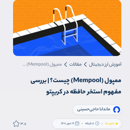
آموزش ارز دیجیتال
مقالات
ممپول (Mempool) چیست؟ | بررسی مفهوم استخر حافظه در کریپتو
ممپول (Mempool) چیست؟ | بررسی
مفهوم استخر حافظه در کریپتو
ماندانا حاجی‌حسینی
3.8
متوسط
1دقیقه
19 مهر 1401