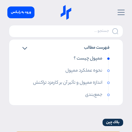
ورود به رابکس
فهرست مطالب
ممپول چیست ؟
نحوه عملکرد ممپول
اندازه ممپول و تأثیر آن بر کارمزد تراکنش
جمع‌بندی
بلاک چین