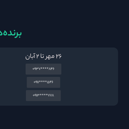
برنده‌
۲۶ مهر تا ۲ آبان
846****0937
546****0911
778****0913