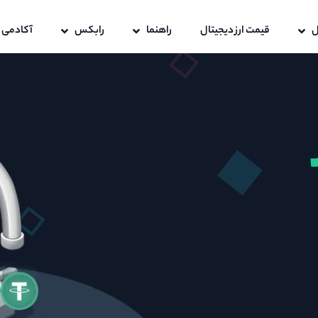
ل
قیمت ارز دیجیتال
راهنما
رابکس
آکادمی 