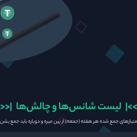
>| لیست شانس‌ها و چالش‌ها |<<
متیازهای جمع شده هر هفته (جمعه) از بین میره و دوباره باید جمع بشن.