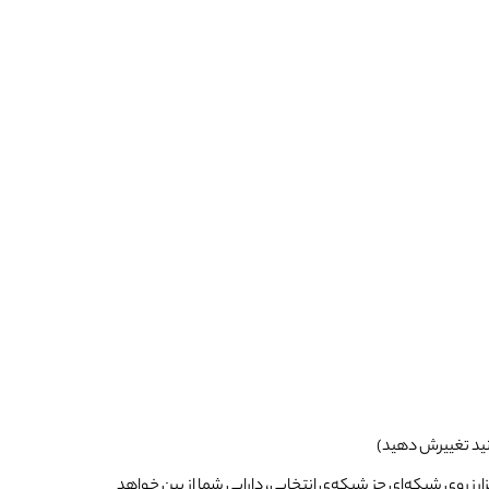
انید تغییرش دهید)
رز روی شبکه‌ای حز شبکه‌ی انتخابی، دارایی شما از بین خواهد