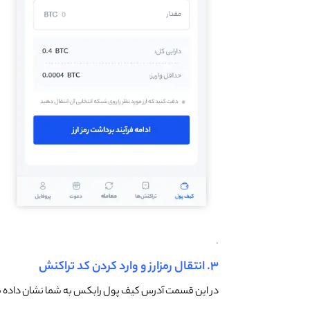
.
۳. انتقال رمزارز و وارد کردن کد تراکنش
در این قسمت آدرس کیف پول رابکس به شما نشان داده می‌شود. طی ۲۰ دقیقه رمزارزتان را باید به این آدرس (و کد تگ د