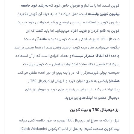
کوین است، اما با ساختار و فرمول خاص خود که
به رشد خود جامعه
بیلیون کوین وابسته
است، عمل می‌کند! اما به حرف آن گوش نکنید!
بیلیون کوین با استفاده از همین توضیح و شبیه خواندن خود به بیت
کوین به قانع کردن و فریب افراد می‌پردازد. اما باید گفت که ارز
دیجیتال TBC هیچ شباهتی به بیت کوین ندارد و
مانند
آن نیست!
چگونه می‌توانید مثل بیت کوین باشید وقتی رشد ارز شما مبتنی بر رشد
جامعه
(که اتفاقا متمرکز نیست!)
و تعداد افرادی است که از آن استفاده
می‌کنند؟ همین نکته ساده ایده اولیه و اصلی بیت کوین برای یک
سیستم پولی غیرمتمرکز را که در وایت پیپر آن نیز آمده نقض می‌کند.
هشدار!
رابکس به هیچ عنوان خرید و فروش ارز دیجیتال TBC را
پیشنهاد نمی‌کند. در عوض می‌توانید برای خرید و فروش ارز های
دیجیتال معتبر به لینک‌های زیر بروید.
ارز دیجیتال TBC و بیت کوین
قبل از آنکه به سراغ ارز دیجیتال TBC برویم به طور خلاصه کمی درباره
بیت کوین صبحت کنیم. به نقل از کالب آدیکونل (Caleb Adekunle)،