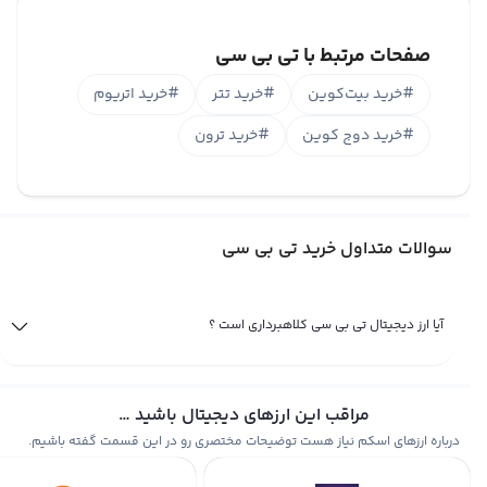
صفحات مرتبط با تی بی سی
#
خرید بیت‌کوین
#
خرید تتر
#
خرید اتریوم
#
خرید دوج کوین
#
خرید ترون
سوالات متداول خرید تی بی سی
آیا ارز دیجیتال تی بی سی کلاهبرداری است ؟
مراقب این ارزهای دیجیتال باشید …
۱. TBC غیرمتمرکز نیست !
درباره ارزهای اسکم نیاز هست توضیحات مختصری رو در این قسمت گفته باشیم.
چند ابهام بزرگ درباره ارز دیجیتال TBC برای اثبات تقلبی بودن آن!
ارز