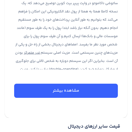
ساتوشی ناکاموتو در وایت پیپر بیت کوین توضیح می‌دهد که: یک
نسخه کاملا همتا به همتا از پول نقد الکترونیکی این امکان را فراهم
می‌کند که بتوانیم به طور آنلاین پرداخت‌های خود را به طور مستقیم
انجام دهیم. بدون آنکه نیاز باشد ابتدا پول را به یک طرف سوم (مانند
موسسات مالی و بانک‌ها) ارسال کنیم و آن طرف سوم پول را برای
شخص مورد نظر ما بفرسد. امضاهای دیجیتال بخشی از راه حل و یکی از
مزیت‌های چنین سیستمی است. مزیت اصلی سیستم
غیر متمرکز
بودن
آن است. بنابراین اگر این سیستم دوباره به شخص ثالثی برای جلوگیری
از مشکل دوباره خرج کردن (double-spending) نیاز پیدا کند، مزیت
اصلی خود را از دست خواهد داد. حال ممکن است که همچنان امضای
دیجیتال نیز داشته باشد، اما این امضای دیجیتال دیگر فایده‌ای نخواهد
مشاهده بیشتر
داشت. این سیستم بر روی معاملاتی که انجام می‌شود نشان زمانی
می‌زند (به این صورت که آن‌ها را بر روی یک زنجیره اثبات از طریق انجام
کار مبتنی بر هش، هش می‌کند) و با ثبت یک تاریخچه از آن‌ها این اجازه
را که کاربران آن معاملات را تغییر دهند نمی‌دهد، مگراینکه دوباره
قیمت سایر ارزهای دیجیتال
الگوریتم اثبات از طریق انجام کار را تکرار کنند. درباره
بیت کوین
بیشتر