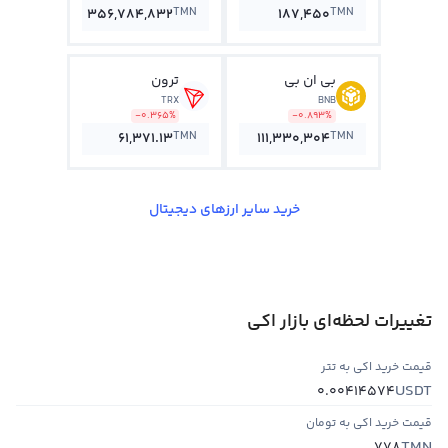
TMN
TMN
356,784,832
187,450
بی ان بی
ترون
TRX
BNB
-0.365%
-0.893%
TMN
TMN
61,371.13
111,330,304
خرید سایر ارزهای دیجیتال
تغییرات لحظه‌ای بازار اکي
قیمت خرید اکي به تتر
USDT
0.00414574
قیمت خرید اکي به تومان
TMN