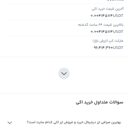
778
آخرین قیمت خرید اکي
USDT
0.00414574
بالاترین قیمت ۲۴ ساعت گذشته
USDT
0.00414574
مارکت کپ (ارزش بازار)
USDT
96,414,360
سوالات متداول خرید اکي
بهترین صرافی ارز دیجیتال خرید و فروش ارز اکي کدام سایت است؟