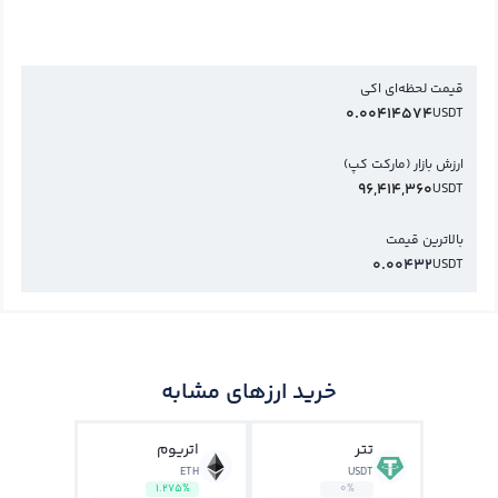
قیمت لحظه‌ای اکي
0.00414574
USDT
ارزش بازار (مارکت کپ)
96,414,360
USDT
بالاترین قیمت
0.00432
USDT
خرید ارزهای مشابه
تتر
اتریوم
ETH
USDT
1.275%
0%