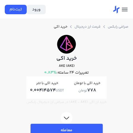
ورود
ثبت‌نام
صرافی رابکس
قیمت ارز دیجیتال
خرید اکي
خرید اکي
AKE (AKE)
تغییرات ۲۴ ساعته:
0.83%
خرید اکي با تومان
خرید اکي با تتر
0.00414574
778
تومان
USDT
خرید ارز اکي (AKE - AKE) در صرافی ارز دیجیتال رابکس
معامله