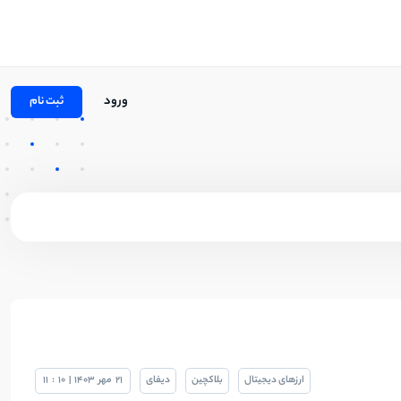
ورود
ثبت نام
ارزهای دیجیتال
بلاکچین
دیفای
21
مهر
1403
|
10
:
11