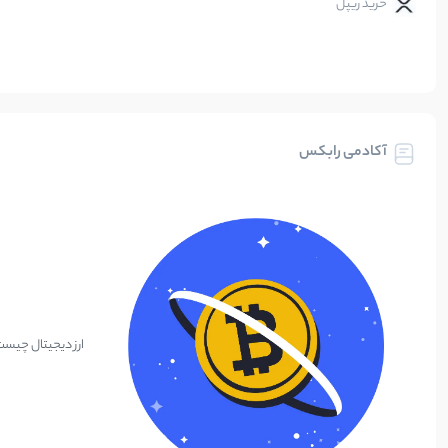
خرید ریپل
آکادمی رابکس
ارز دیجیتال چیس