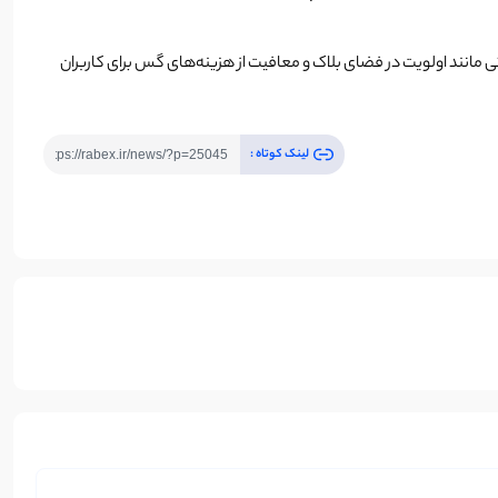
 تجربه کاربری را هم بهبود می‌بخشد. با ادغام ورلد آی‌دی (World ID) و اپلیکیشن ورلد، امکاناتی مانند اولویت در فضای بلاک و معافیت از هزینه‌های گس برای کاربران
لینک کوتاه :