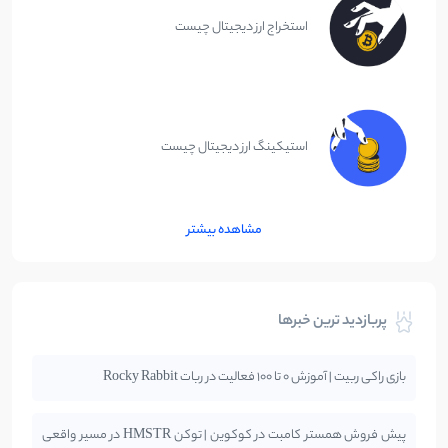
استخراج ارز دیجیتال چیست
استیکینگ ارز دیجیتال چیست
مشاهده بیشتر
پربازدید ترین خبرها
بازی راکی ربیت | آموزش 0 تا 100 فعالیت در ربات Rocky Rabbit
پیش فروش همستر کامبت در کوکوین | توکن HMSTR در مسیر واقعی