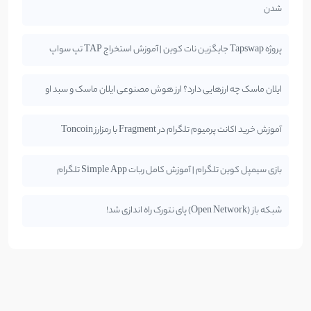
شدن
پروژه Tapswap جایگزین نات کوین | آموزش استخراج TAP تپ سواپ
ایلان ماسک چه ارزهایی دارد؟ ارز هوش مصنوعی ایلان ماسک و سبد او
آموزش خرید اکانت پرمیوم تلگرام در Fragment با رمزارز Toncoin
بازی سیمپل کوین تلگرام | آموزش کامل ربات Simple App تلگرام
شبکه باز (Open Network) پای نتورک راه اندازی شد!