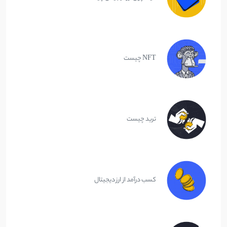
NFT چیست
ترید چیست
کسب درآمد از ارز دیجیتال