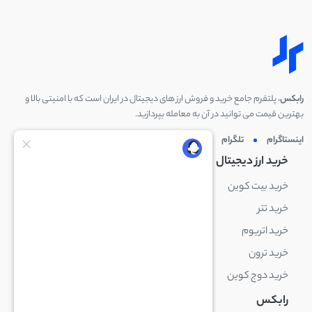
رابکس
، پلتفرم جامع خرید و فروش ارز های دیجیتال در ایران است که با امنیتی بالا و
بهترین قیمت می توانید در آن به معامله بپردازید.
اینستاگرام
تلگرام
توئیتر
لینکدین
خرید ارز دیجیتال
خرید ارز دیجیتال
خرید بیت کوین
خرید بایننس کوین
خرید تتر
خرید شیبا اینو
خرید اتریوم
خرید لایت کوین
خرید ترون
خرید ریپل
خرید دوج کوین
خرید بیت کوین کش
رابکس
آکادمی رابکس