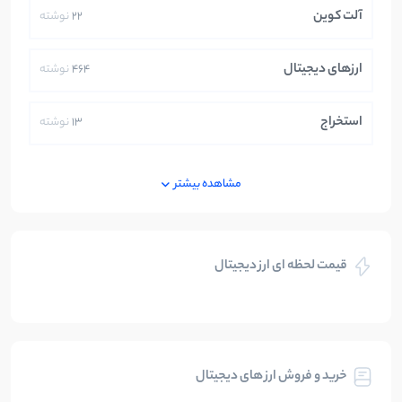
آلت کوین
22
نوشته
ارزهای دیجیتال
464
نوشته
استخراج
13
نوشته
ایران
250
نوشته
مشاهده بیشتر
بازی های کریپتویی
5
نوشته
قیمت لحظه ای ارز دیجیتال
بلاکچین
112
نوشته
بیت کوین
104
نوشته
خرید و فروش ارز های دیجیتال
تحلیل
86
نوشته