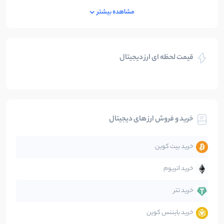
ایران
250
نوشته
مشاهده بیشتر
بازی های کریپتویی
5
نوشته
قیمت لحظه ای ارز دیجیتال
بلاکچین
112
نوشته
بیت کوین
104
نوشته
خرید و فروش ارز های دیجیتال
تحلیل
86
نوشته
خرید بیت کوین
جهان
99
نوشته
خرید اتریوم
دیفای
14
نوشته
خرید تتر
خرید بایننس کوین
صرافی‌ها
38
نوشته