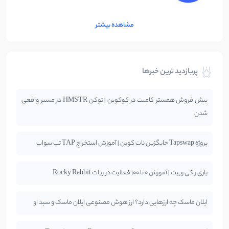
مشاهده بیشتر
پربازدید ترین خبرها
پیش فروش همستر کامبت در کوکوین | توکن HMSTR در مسیر واقعی
شدن
پروژه Tapswap جایگزین نات کوین | آموزش استخراج TAP تپ سواپ
بازی راکی ربیت | آموزش 0 تا 100 فعالیت در ربات Rocky Rabbit
ایلان ماسک چه ارزهایی دارد؟ ارز هوش مصنوعی ایلان ماسک و سبد او