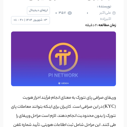
نویسنده :
ارزهای دیجیتال
علی‌اکبر
357
اکبرزاده
03
شهریور
1404
|
40
:
08
زمان مطالعه :
2 دقیقه
وریفای صرافی پای نتورک به معنای انجام فرآیند احراز هویت
(KYC) در این صرافی است. کاربران برای اینکه بتوانند معاملات پای
نتورک را بدون محدودیت انجام دهند، لازم است مراحل وریفای را
طی کنند. این مراحل شامل ثبت اطلاعات هویتی، تأیید شماره تلفن