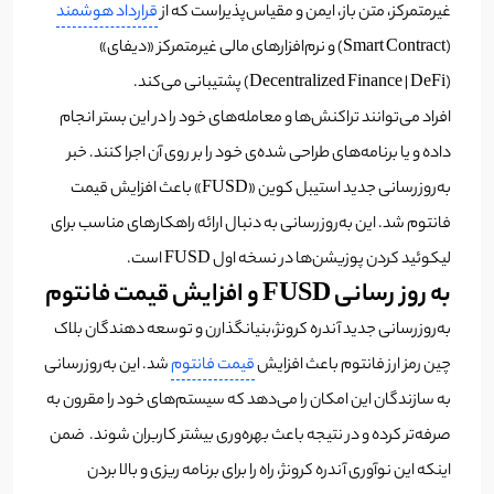
غیرمتمرکز، متن باز، ایمن و مقیاس‌پذیراست که از
قرارداد هوشمند
(Smart Contract) و نرم‌افزارهای مالی غیرمتمرکز «دیفای»
(Decentralized Finance | DeFi) پشتیبانی می‌کند.
افراد می‌توانند تراکنش‌ها و معامله‌های خود را در این بستر انجام
داده و یا برنامه‌های طراحی شده‌‌ی خود را بر روی آن اجرا کنند. خبر
به‌روزرسانی جدید استیبل کوین «FUSD» باعث افزایش قیمت
فانتوم شد. این به‌روزرسانی به دنبال ارائه راهکارهای مناسب برای
لیکوئید کردن پوزیشن‌ها در نسخه اول FUSD است.
به روز رسانی FUSD و افزایش قیمت فانتوم
به‌روزرسانی جدید آندره کرونژ،بنیانگذارن و توسعه دهندگان بلاک
چین رمز ارز فانتوم باعث افزایش
قیمت فانتوم
شد. این به‌روزرسانی
به سازندگان این امکان را می‌دهد که سیستم‌های خود را مقرون به
صرفه‌تر کرده و در نتیجه باعث بهره‌وری بیشتر کاربران شوند. ضمن
اینکه این نوآوری آندره کرونژ، راه را برای برنامه ریزی و بالا بردن