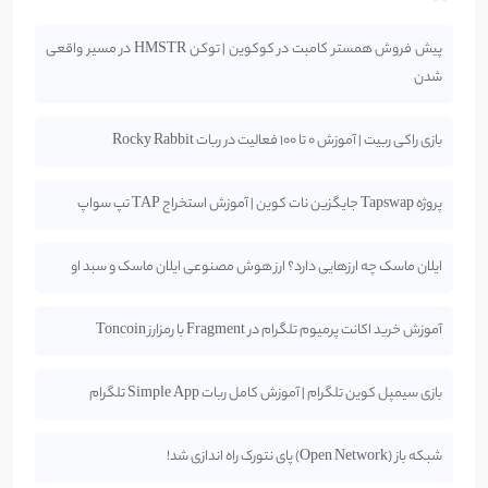
پیش فروش همستر کامبت در کوکوین | توکن HMSTR در مسیر واقعی
شدن
بازی راکی ربیت | آموزش 0 تا 100 فعالیت در ربات Rocky Rabbit
پروژه Tapswap جایگزین نات کوین | آموزش استخراج TAP تپ سواپ
ایلان ماسک چه ارزهایی دارد؟ ارز هوش مصنوعی ایلان ماسک و سبد او
آموزش خرید اکانت پرمیوم تلگرام در Fragment با رمزارز Toncoin
بازی سیمپل کوین تلگرام | آموزش کامل ربات Simple App تلگرام
شبکه باز (Open Network) پای نتورک راه اندازی شد!