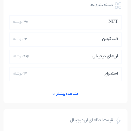
دسته بندی ها
NFT
30
نوشته
آلت کوین
22
نوشته
ارزهای دیجیتال
464
نوشته
استخراج
13
نوشته
ایران
250
نوشته
مشاهده بیشتر
بازی های کریپتویی
5
نوشته
قیمت لحظه ای ارز دیجیتال
بلاکچین
112
نوشته