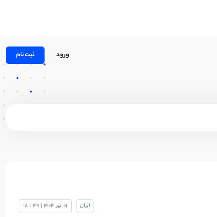
ورود
ثبت نام
ایران
01
تیر
1404
|
49
:
18