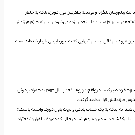
ر ساخت پیام‌رسان تلگرام و توسعه یلاکچین تون کوین، بلکه به خاطر
دیدگاه‌های متفاوت و تصمیمات خاص و گاهی عجیب خود شناخته می‌شود بنیانگذار تلگرام، پاول دروف اخیراً فاش کرد که ثروت ثروت پاول دورف، که طبق گفته فوربس ۱۷.۱ میلیارد دلار تخمین زده می‌شود را بین تمام ۱۰۶ فرزندش
هیچ تفاوتی بین فرزندانم قائل نیستم: آنهایی که به طور طبیعی باردار شده‌اند. همه
در واقع، این غول فناوری روسی توضیح داد که او پدر رسمی شش فرزند از سه پارتنر مختلف است. در حالی که فرزندانش باید مدتی برای سهم خود صبر کنند. در واقع، دوروف که در سال ۲۰۱۳ به همراه برادرش
لق کنند، نه اینکه به یک حساب بانکی و ثروت پاول دورف وابسته باشند.»
ر سال گذشته دستگیر و متهم شد. در حالی که دوروف با قرار وثیقه آزاد