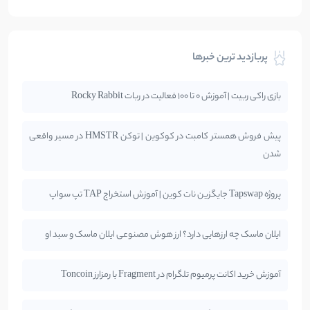
پربازدید ترین خبرها
بازی راکی ربیت | آموزش 0 تا 100 فعالیت در ربات Rocky Rabbit
پیش فروش همستر کامبت در کوکوین | توکن HMSTR در مسیر واقعی
شدن
پروژه Tapswap جایگزین نات کوین | آموزش استخراج TAP تپ سواپ
ایلان ماسک چه ارزهایی دارد؟ ارز هوش مصنوعی ایلان ماسک و سبد او
آموزش خرید اکانت پرمیوم تلگرام در Fragment با رمزارز Toncoin