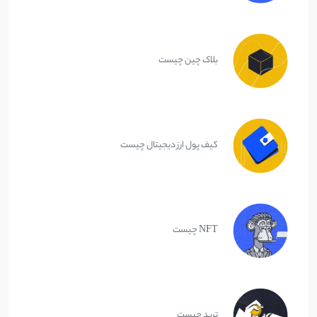
بلاک چین چیست
کیف پول ارز دیجیتال چیست
NFT چیست
ترید چیست