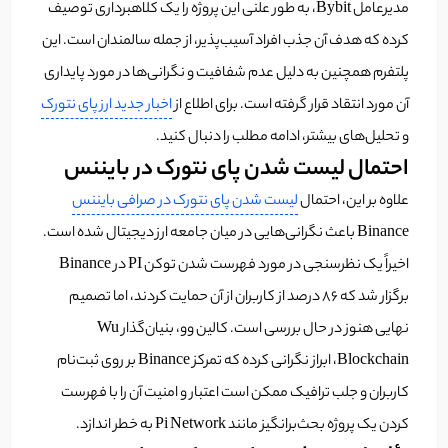
مدیرعامل Bybit، به طور علنی این پروژه را یک کلاهبرداری توصیف
کرده که هدف آن جذب افراد آسیب‌پذیر، از جمله سالمندان است. این
پلتفرم همچنین به دلیل عدم شفافیت و نگرانی‌ها در مورد پایداری
آن مورد انتقاد قرار گرفته است. برای اطلاع از
اخبار جدید ارز پای نتورک
و تحلیل‌های بیشتر، ادامه مطلب را دنبال کنید.
احتمال لیست شدن پای نتورک در بایننس
علاوه بر این، احتمال
لیست شدن پای نتورک در صرافی بایننس
Binance باعث نگرانی‌هایی در میان جامعه ارز دیجیتال شده است.
اخیراً یک نظرسنجی در مورد فهرست شدن توکن PI در Binance
برگزار شد که ۸۶ درصد از کاربران از آن حمایت کردند، اما تصمیم
نهایی هنوز در حال بررسی است. کالین وو، بنیان‌گذار Wu
Blockchain، ابراز نگرانی کرده که تمرکز Binance بر روی ثبت‌نام
کاربران و جلب ترافیک ممکن است اعتبار و امنیت آن را با فهرست
کردن یک پروژه بحث‌برانگیز مانند Pi Network به خطر اندازد.