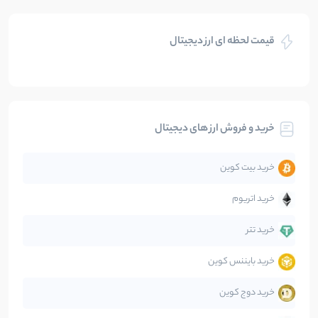
بازی های کریپتویی
5
نوشته
قیمت لحظه ای ارز دیجیتال
بلاکچین
112
نوشته
بیت کوین
104
نوشته
خرید و فروش ارز های دیجیتال
تحلیل
86
نوشته
خرید بیت کوین
جهان
99
نوشته
خرید اتریوم
دیفای
14
نوشته
خرید تتر
خرید بایننس کوین
صرافی‌ها
38
نوشته
خرید دوج کوین
قانون‌گذاری
40
نوشته