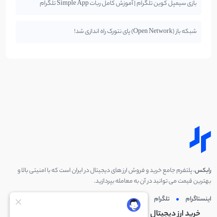
بازی سیمپل کوین تلگرام | آموزش کامل ربات Simple App تلگرام
شبکه باز (Open Network) پای نتورک راه اندازی شد!
رابکس
، پلتفرم جامع خرید و فروش ارز های دیجیتال در ایران است که با امنیتی بالا و
بهترین قیمت می توانید در آن به معامله بپردازید.
اینستاگرام
تلگرام
توئیتر
لینکدین
خرید ارز دیجیتال
خرید ارز دیجیتال