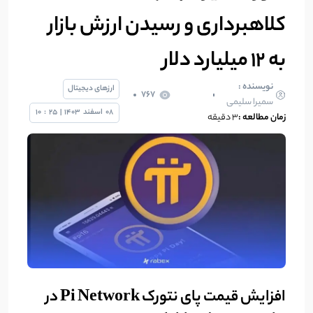
کلاهبرداری و رسیدن ارزش بازار
به ۱۲ میلیارد دلار
نویسنده :
ارزهای دیجیتال
767
سمیرا سلیمی
08
اسفند
1403
|
25
:
10
زمان مطالعه :
3 دقیقه
افزایش قیمت پای نتورک Pi Network در