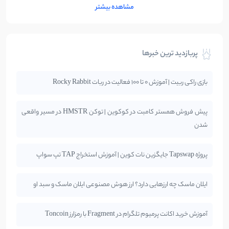
مشاهده بیشتر
پربازدید ترین خبرها
بازی راکی ربیت | آموزش 0 تا 100 فعالیت در ربات Rocky Rabbit
پیش فروش همستر کامبت در کوکوین | توکن HMSTR در مسیر واقعی
شدن
پروژه Tapswap جایگزین نات کوین | آموزش استخراج TAP تپ سواپ
ایلان ماسک چه ارزهایی دارد؟ ارز هوش مصنوعی ایلان ماسک و سبد او
آموزش خرید اکانت پرمیوم تلگرام در Fragment با رمزارز Toncoin