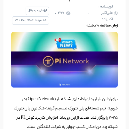
نویسنده :
ارزهای دیجیتال
علی‌اکبر
477
اکبرزاده
25
مرداد
1404
|
40
:
07
زمان مطالعه :
2 دقیقه
برای اولین بار از زمان راه‌اندازی شبکه باز (Open Network) در
فوریه، تیم هسته‌ای پای نتورک تصمیم گرفته هکاتون پای نتورک
۲۰۲۵ را برگزار کند. هدف از این رویداد، افزایش کاربرد توکن PI در
شبکه و دادن امکان کسب جوایز به شرکت‌کنندگان است.