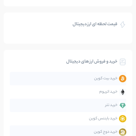
بازی های کریپتویی
5
نوشته
قیمت لحظه ای ارز دیجیتال
بلاکچین
112
نوشته
بیت کوین
104
نوشته
خرید و فروش ارز های دیجیتال
تحلیل
86
نوشته
خرید بیت کوین
جهان
99
نوشته
خرید اتریوم
دیفای
14
نوشته
خرید تتر
خرید بایننس کوین
صرافی‌ها
38
نوشته
خرید دوج کوین