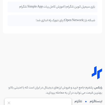
بازی سیمپل کوین تلگرام | آموزش کامل ربات Simple App تلگرام
شبکه باز (Open Network) پای نتورک راه اندازی شد!
رابکس
، پلتفرم جامع خرید و فروش ارز های دیجیتال در ایران است که با امنیتی بالا و
بهترین قیمت می توانید در آن به معامله بپردازید.
اینستاگرام
تلگرام
توئیتر
لینکدین