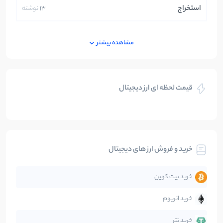
استخراج
13
نوشته
ایران
250
نوشته
مشاهده بیشتر
بازی های کریپتویی
5
نوشته
قیمت لحظه ای ارز دیجیتال
بلاکچین
112
نوشته
بیت کوین
104
نوشته
خرید و فروش ارز های دیجیتال
تحلیل
86
نوشته
خرید بیت کوین
جهان
99
نوشته
خرید اتریوم
دیفای
14
نوشته
خرید تتر