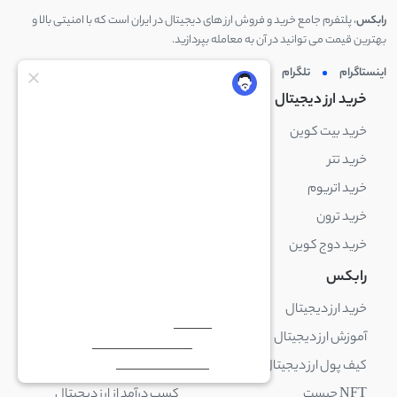
رابکس
، پلتفرم جامع خرید و فروش ارز های دیجیتال در ایران است که با امنیتی بالا و
بهترین قیمت می توانید در آن به معامله بپردازید.
اینستاگرام
تلگرام
توئیتر
لینکدین
خرید ارز دیجیتال
خرید ارز دیجیتال
خرید بیت کوین
خرید بایننس کوین
خرید تتر
خرید شیبا اینو
خرید اتریوم
خرید لایت کوین
خرید ترون
خرید ریپل
خرید دوج کوین
خرید بیت کوین کش
رابکس
آکادمی رابکس
خرید ارز دیجیتال
بلاک چین چیست
آموزش ارز دیجیتال
ارز دیجیتال چیست
کیف پول ارز دیجیتال چیست
ترید چیست
NFT چیست
کسب درآمد از ارز دیجیتال