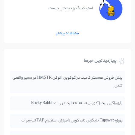
استیکینگ ارز دیجیتال چیست
مشاهده بیشتر
پربازدید ترین خبرها
پیش فروش همستر کامبت در کوکوین | توکن HMSTR در مسیر واقعی
شدن
بازی راکی ربیت | آموزش 0 تا 100 فعالیت در ربات Rocky Rabbit
پروژه Tapswap جایگزین نات کوین | آموزش استخراج TAP تپ سواپ