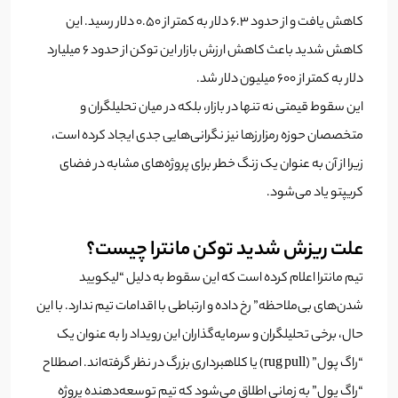
کاهش یافت و از حدود ۶.۳ دلار به کمتر از ۰.۵۰ دلار رسید. این
کاهش شدید باعث کاهش ارزش بازار این توکن از حدود ۶ میلیارد
دلار به کمتر از ۶۰۰ میلیون دلار شد.​
این سقوط قیمتی نه تنها در بازار، بلکه در میان تحلیلگران و
متخصصان حوزه رمزارزها نیز نگرانی‌هایی جدی ایجاد کرده است،
زیرا از آن به عنوان یک زنگ خطر برای پروژه‌های مشابه در فضای
کریپتو یاد می‌شود.​
علت ریزش شدید توکن مانترا چیست؟
تیم مانترا اعلام کرده است که این سقوط به دلیل “لیکویید
شدن‌های بی‌ملاحظه” رخ داده و ارتباطی با اقدامات تیم ندارد. با این
حال، برخی تحلیلگران و سرمایه‌گذاران این رویداد را به عنوان یک
“راگ پول” (rug pull) یا کلاهبرداری بزرگ در نظر گرفته‌اند.​ اصطلاح
“راگ پول” به زمانی اطلاق می‌شود که تیم توسعه‌دهنده پروژه