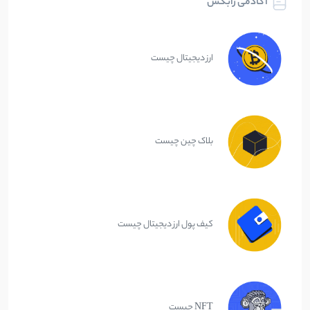
آکادمی رابکس
ارز دیجیتال چیست
بلاک چین چیست
کیف پول ارز دیجیتال چیست
NFT چیست