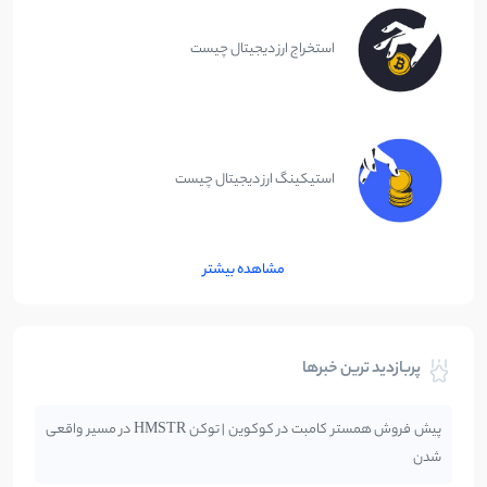
استخراج ارز دیجیتال چیست
استیکینگ ارز دیجیتال چیست
مشاهده بیشتر
پربازدید ترین خبرها
پیش فروش همستر کامبت در کوکوین | توکن HMSTR در مسیر واقعی
شدن