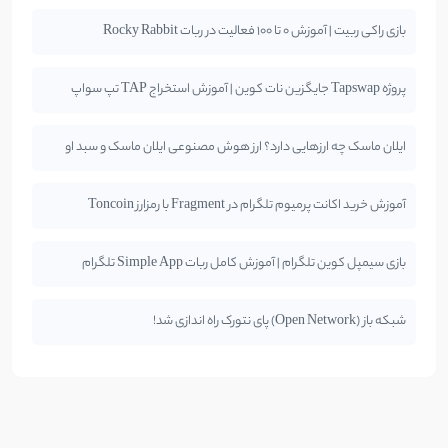
بازی راکی ربیت | آموزش 0 تا 100 فعالیت در ربات Rocky Rabbit
پروژه Tapswap جایگزین نات کوین | آموزش استخراج TAP تپ سواپ
ایلان ماسک چه ارزهایی دارد؟ ارز هوش مصنوعی ایلان ماسک و سبد او
آموزش خرید اکانت پرمیوم تلگرام در Fragment با رمزارز Toncoin
بازی سیمپل کوین تلگرام | آموزش کامل ربات Simple App تلگرام
شبکه باز (Open Network) پای نتورک راه اندازی شد!