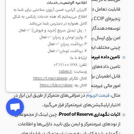
می‌کند تا در بلاک چین‌های خصوصی و عمومی مختلف
قابلیت تعامل داشته باشند. پروتکل تعامل‌پذیری میان
زنجیره‌ای CCIP یک استاندارد جهانی و منبع باز در اختیار
توسعه‌دهندگان قرارا می‌دهد تا خدمات و اپلیکیشن‌های
امن برای ارسال پیام و انتقال توکن در میان شبکه‌های بلاک
چینی مختلف ایجاد کنند.
تامین داده غیرمتمرکز
: ابزار Data Feeds در چین لینک برای
تامین داده‌های خارج از زنجیره به صورت غیرمتمرکز، امن،
قابل اطمینان برای قراردادهای هوشمند به خصوص در حوزه
امور مالی غیرمتمرکز مورد استفاده قرار می‌گیرد. به عنوان
مثال،
قیمت اتریوم
در صرافی‌های متمرکز از طریق این ابزار در
اختیار اپلیکیشن‌های غیرمتمرکز قرار می‌گیرد.
اثبات نگهداری Proof of Reserve
: چین لینک از مجموعه‌ای
از نودهای غیرمتمرکز و ایمن برای تایید دارایی‌ها و اطلاعات