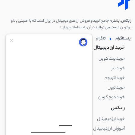
رابکس
، پلتفرم جامع خرید و فروش ارز های دیجیتال در ایران است که با امنیتی بالا و
بهترین قیمت می توانید در آن به معامله بپردازید.
اینستاگرام
تلگرام
توئیتر
لینکدین
خرید ارز دیجیتال
خرید ارز دیجیتال
خرید بیت کوین
خرید بایننس کوین
خرید تتر
خرید شیبا اینو
خرید اتریوم
خرید لایت کوین
خرید ترون
خرید ریپل
خرید دوج کوین
خرید بیت کوین کش
رابکس
آکادمی رابکس
خرید ارز دیجیتال
بلاک چین چیست
آموزش ارز دیجیتال
ارز دیجیتال چیست