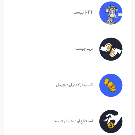
NFT چیست
ترید چیست
کسب درآمد از ارز دیجیتال
استخراج ارز دیجیتال چیست