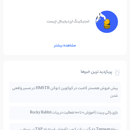
استیکینگ ارز دیجیتال چیست
مشاهده بیشتر
پربازدید ترین خبرها
پیش فروش همستر کامبت در کوکوین | توکن HMSTR در مسیر واقعی
شدن
بازی راکی ربیت | آموزش 0 تا 100 فعالیت در ربات Rocky Rabbit
پروژه Tapswap جایگزین نات کوین | آموزش استخراج TAP تپ سواپ