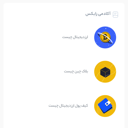
آکادمی رابکس
ارز دیجیتال چیست
بلاک چین چیست
کیف پول ارز دیجیتال چیست