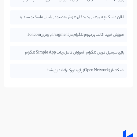
ایلان ماسک چه ارزهایی دارد؟ ارز هوش مصنوعی ایلان ماسک و سبد او
آموزش خرید اکانت پرمیوم تلگرام در Fragment با رمزارز Toncoin
بازی سیمپل کوین تلگرام | آموزش کامل ربات Simple App تلگرام
شبکه باز (Open Network) پای نتورک راه اندازی شد!