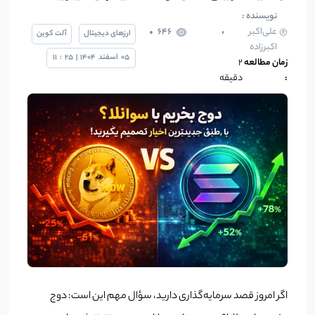
نویسنده :
علی‌اکبر
646
ارزهای دیجیتال
آلت کوین
اکبرزاده
05
اسفند
1404
|
25
:
11
زمان مطالعه
2
:
دقیقه
اگر امروز قصد سرمایه‌گذاری دارید، سؤال مهم این است: دوج