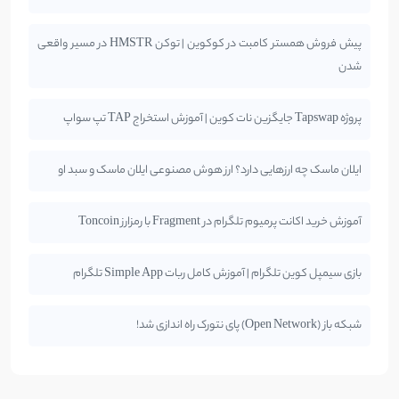
پیش فروش همستر کامبت در کوکوین | توکن HMSTR در مسیر واقعی
شدن
پروژه Tapswap جایگزین نات کوین | آموزش استخراج TAP تپ سواپ
ایلان ماسک چه ارزهایی دارد؟ ارز هوش مصنوعی ایلان ماسک و سبد او
آموزش خرید اکانت پرمیوم تلگرام در Fragment با رمزارز Toncoin
بازی سیمپل کوین تلگرام | آموزش کامل ربات Simple App تلگرام
شبکه باز (Open Network) پای نتورک راه اندازی شد!