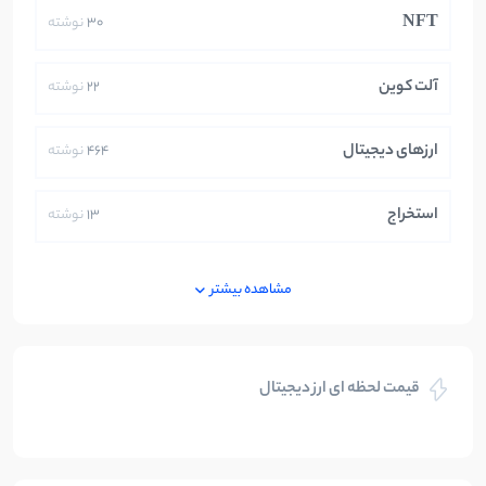
NFT
30
نوشته
آلت کوین
22
نوشته
ارزهای دیجیتال
464
نوشته
استخراج
13
نوشته
ایران
250
نوشته
مشاهده بیشتر
بازی های کریپتویی
5
نوشته
قیمت لحظه ای ارز دیجیتال
بلاکچین
112
نوشته
بیت کوین
104
نوشته