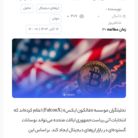
ارزهای دیجیتال
تحلیل
نویسنده :
دانیال
407
جهان
شاطرپور
زمان مطالعه :
3
12
آبان
1403
|
08
:
12
تحلیلگران موسسه «فالکون ایکس» (FalconX) اعلام کرده‌اند که
انتخابات آتی ریاست‌جمهوری ایالات متحده می‌تواند نوسانات
گسترده‌ای در بازار ارزهای دیجیتال ایجاد کند. بر اساس این