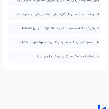
پروژه Tapswap جایگزین نات کوین | آموزش استخراج TAP تپ سواپ
ایلان ماسک چه ارزهایی دارد؟ ارز هوش مصنوعی ایلان ماسک و سبد او
آموزش خرید اکانت پرمیوم تلگرام در Fragment با رمزارز Toncoin
بازی سیمپل کوین تلگرام | آموزش کامل ربات Simple App تلگرام
شبکه باز (Open Network) پای نتورک راه اندازی شد!