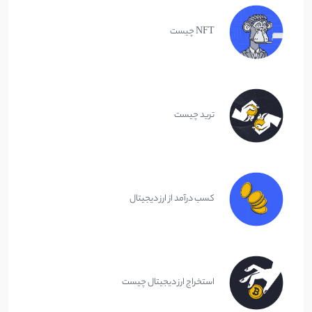
NFT چیست
ترید چیست
کسب درآمد از ارز دیجیتال
استخراج ارز دیجیتال چیست