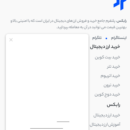
رابکس
، پلتفرم جامع خرید و فروش ارز های دیجیتال در ایران است که با امنیتی بالا و
بهترین قیمت می توانید در آن به معامله بپردازید.
اینستاگرام
تلگرام
توئیتر
لینکدین
خرید ارز دیجیتال
خرید ارز دیجیتال
خرید بیت کوین
خرید بایننس کوین
خرید تتر
خرید شیبا اینو
خرید اتریوم
خرید لایت کوین
خرید ترون
خرید ریپل
خرید دوج کوین
خرید بیت کوین کش
رابکس
آکادمی رابکس
خرید ارز دیجیتال
بلاک چین چیست
آموزش ارز دیجیتال
ارز دیجیتال چیست