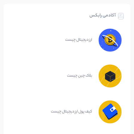
آکادمی رابکس
ارز دیجیتال چیست
بلاک چین چیست
کیف پول ارز دیجیتال چیست