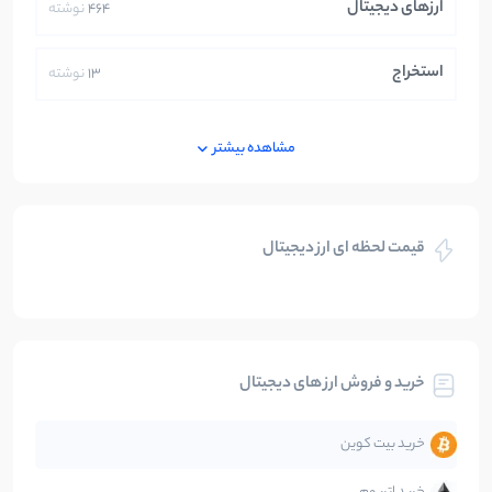
ارزهای دیجیتال
464
نوشته
استخراج
13
نوشته
ایران
250
نوشته
مشاهده بیشتر
بازی های کریپتویی
5
نوشته
قیمت لحظه ای ارز دیجیتال
بلاکچین
112
نوشته
بیت کوین
104
نوشته
خرید و فروش ارز های دیجیتال
تحلیل
86
نوشته
خرید بیت کوین
جهان
99
نوشته