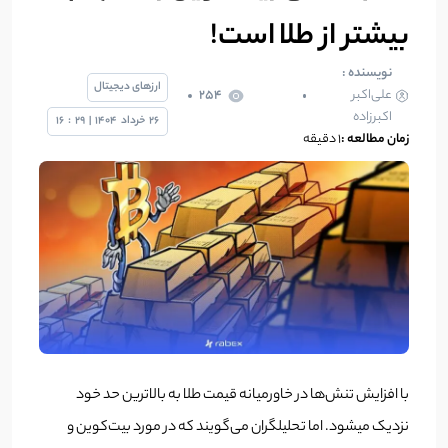
بیشتر از طلا است!
نویسنده :
ارزهای دیجیتال
علی‌اکبر
254
اکبرزاده
26
خرداد
1404
|
29
:
16
زمان مطالعه :
1 دقیقه
با افزایش تنش‌ها در خاورمیانه قیمت طلا به بالاترین حد خود
نزدیک میشود. اما تحلیلگران می‌گویند که در مورد بیت‌کوین و