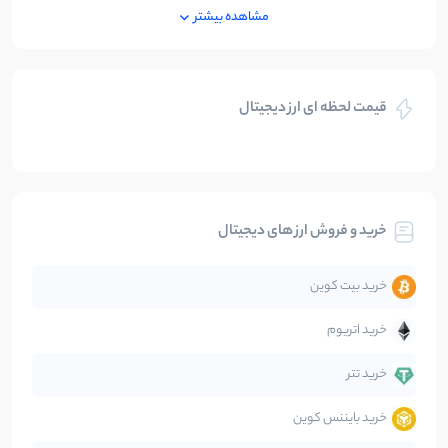
ایران
250
نوشته
مشاهده بیشتر
بازی های کریپتویی
5
نوشته
قیمت لحظه ای ارز دیجیتال
بلاکچین
112
نوشته
بیت کوین
104
نوشته
خرید و فروش ارز های دیجیتال
تحلیل
86
نوشته
خرید بیت کوین
جهان
99
نوشته
خرید اتریوم
دیفای
14
نوشته
خرید تتر
خرید بایننس کوین
صرافی‌ها
38
نوشته