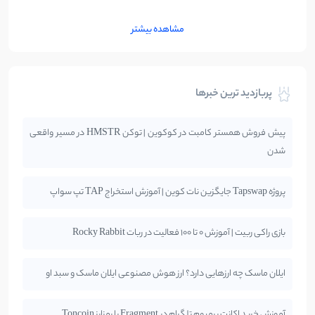
مشاهده بیشتر
پربازدید ترین خبرها
پیش فروش همستر کامبت در کوکوین | توکن HMSTR در مسیر واقعی
شدن
پروژه Tapswap جایگزین نات کوین | آموزش استخراج TAP تپ سواپ
بازی راکی ربیت | آموزش 0 تا 100 فعالیت در ربات Rocky Rabbit
ایلان ماسک چه ارزهایی دارد؟ ارز هوش مصنوعی ایلان ماسک و سبد او
آموزش خرید اکانت پرمیوم تلگرام در Fragment با رمزارز Toncoin